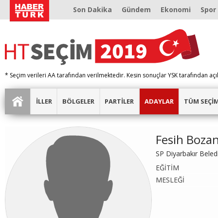
Son Dakika
Gündem
Ekonomi
Spor
* Seçim verileri AA tarafından verilmektedir. Kesin sonuçlar YSK tarafından açı
İLLER
BÖLGELER
PARTİLER
ADAYLAR
TÜM SEÇİ
Fesih Boza
SP Diyarbakır Bele
EĞİTİM
MESLEĞİ