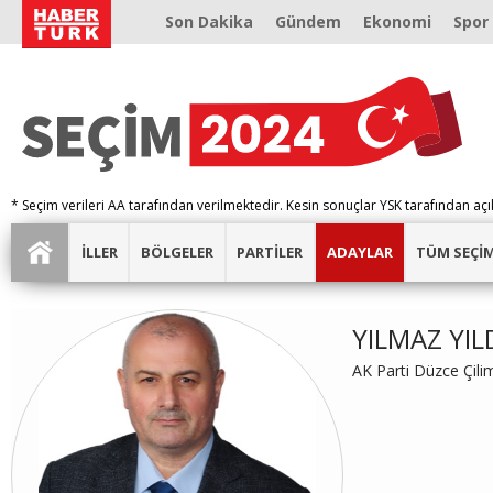
Son Dakika
Gündem
Ekonomi
Spor
* Seçim verileri AA tarafından verilmektedir. Kesin sonuçlar YSK tarafından açı
İLLER
BÖLGELER
PARTİLER
ADAYLAR
TÜM SEÇİ
YILMAZ YIL
AK Parti Düzce Çili