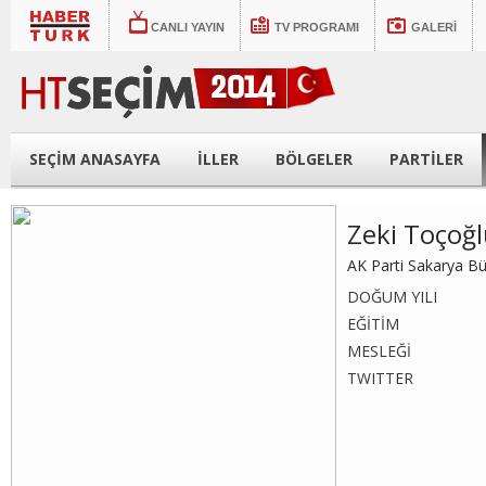
CANLI YAYIN
TV PROGRAMI
GALERİ
SEÇİM ANASAYFA
İLLER
BÖLGELER
PARTİLER
Zeki Toçoğ
AK Parti Sakarya B
DOĞUM YILI
EĞİTİM
MESLEĞİ
TWITTER