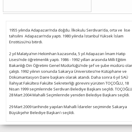
1955 yılında Adapazarı’nda doğdu. İlkokulu Serdivan’da, orta ve lise
tahsilini Adapazarı’nda yaptı. 1980 yılında İstanbul Yüksek İslam
Enstitüsü’nü bitirdi.
2 yıl Malatya’nın Hekimhan kazasında, 5 yıl Adapazarı İmam Hatip
Lisesi’nde öğretmenlik yaptı. 1986 - 1992 yılları arasında Milli Eğitim
Bakanlığı Din Öğretimi Genel Müdürlüğü’nde şef ve şube müdürü ola
çalıştı. 1992 yılının sonunda Sakarya Üniversitesi’ne Kütüphane ve
Dökümantasyon Daire başkanı olarak atandı. Daha sonra 6 yıl SAÜ
İlahiyat Fakültesi Fakülte Sekreterliği görevini yürüten TOÇOĞLU, 18
Nisan 1999 seçimlerinde Serdivan Belediye Başkanı seçildi. TOÇOĞLU
28 Mart 2004 Mahalli Seçimlerinde yeniden Belediye Başkanı seçildi.
29 Mart 2009 tarihinde yapılan Mahalli İdareler seçiminde Sakarya
Büyükşehir Belediye Başkan'ı seçildi.