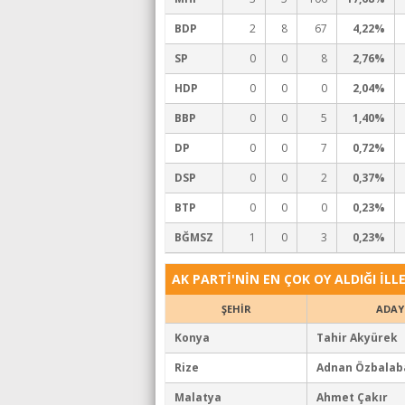
BDP
2
8
67
4,22%
SP
0
0
8
2,76%
HDP
0
0
0
2,04%
BBP
0
0
5
1,40%
DP
0
0
7
0,72%
DSP
0
0
2
0,37%
BTP
0
0
0
0,23%
BĞMSZ
1
0
3
0,23%
AK PARTİ'NİN EN ÇOK OY ALDIĞI İLL
ŞEHİR
ADAY
Konya
Tahir Akyürek
Rize
Adnan Özbalab
Malatya
Ahmet Çakır