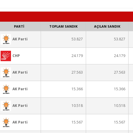
PARTİ
TOPLAM SANDIK
AÇILAN SANDIK
AK Parti
53.827
53.827
CHP
24.179
24.179
AK Parti
27.563
27.563
AK Parti
15.366
15.366
AK Parti
10.518
10.518
AK Parti
15.567
15.567