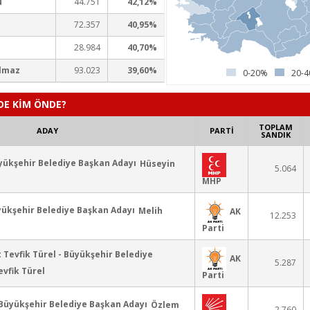
u
44.751
42,12%
72.357
40,95%
28.984
40,70%
ılmaz
93.023
39,60%
0-20%
20-
DE KİM ÖNDE?
TOPLAM
ADAY
PARTİ
SANDIK
Hüseyin
5.064
MHP
Melih
AK
12.253
Parti
AK
5.287
vfik Türel
Parti
Özlem
2.760