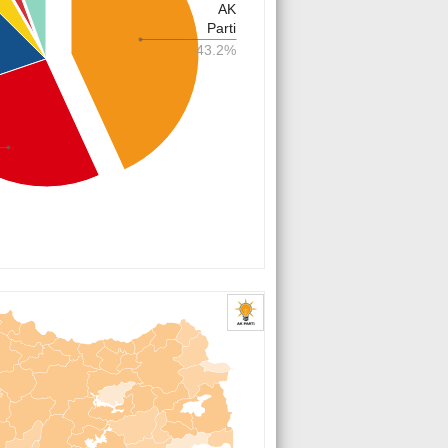
AK
Parti
43.2%