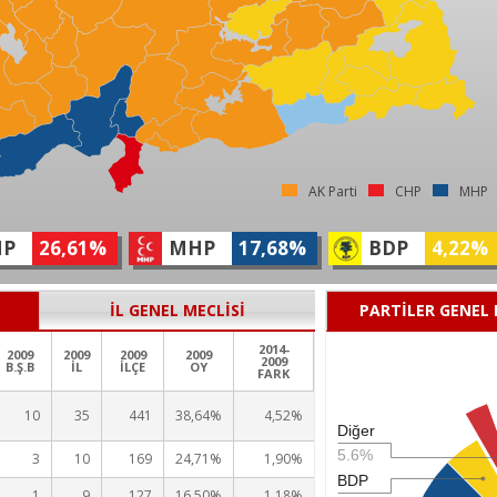
AK Parti
CHP
MHP
HP
26,61%
MHP
17,68%
BDP
4,22%
İL GENEL MECLİSİ
PARTİLER GENEL
2014-
2009
2009
2009
2009
2009
B.Ş.B
İL
İLÇE
OY
FARK
10
35
441
38,64%
4,52%
Diğer
5.6%
3
10
169
24,71%
1,90%
BDP
1
9
127
16,50%
1,18%