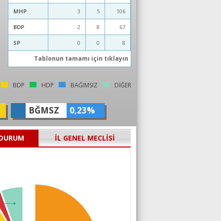
MHP
3
5
106
BDP
2
8
67
SP
0
0
8
Tablonun tamamı için tıklayın
BDP
HDP
BAĞIMSIZ
DİĞER
BĞMSZ
0,23%
 DURUM
İL GENEL MECLİSİ