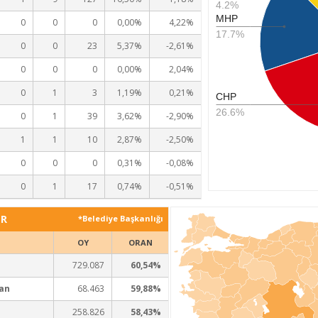
4.2%
MHP
0
0
0
0,00%
4,22%
17.7%
0
0
23
5,37%
-2,61%
0
0
0
0,00%
2,04%
0
1
3
1,19%
0,21%
CHP
26.6%
0
1
39
3,62%
-2,90%
1
1
10
2,87%
-2,50%
0
0
0
0,31%
-0,08%
0
1
17
0,74%
-0,51%
ER
*Belediye Başkanlığı
OY
ORAN
729.087
60,54%
an
68.463
59,88%
258.826
58,43%