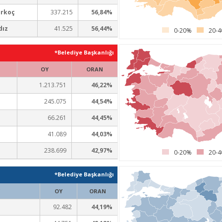
Erkoç
337.215
56,84%
dız
41.525
56,44%
0-20%
20-
*Belediye Başkanlığı
OY
ORAN
1.213.751
46,22%
245.075
44,54%
66.261
44,45%
41.089
44,03%
238.699
42,97%
0-20%
20-
*Belediye Başkanlığı
OY
ORAN
92.482
44,19%