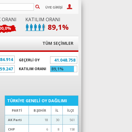
ÜYE GİRİŞİ
K ORANI
KATILIM ORANI
89,1%
00,0%
TÜM SEÇİMLER
084.914
41.048.758
GEÇERLİ OY
859.247
89,1%
KATILIM ORANI
TÜRKİYE GENELİ OY DAĞILIMI
PARTİ
B.ŞEHİR
İL
İLÇE
AK Parti
18
30
561
CHP
6
8
158