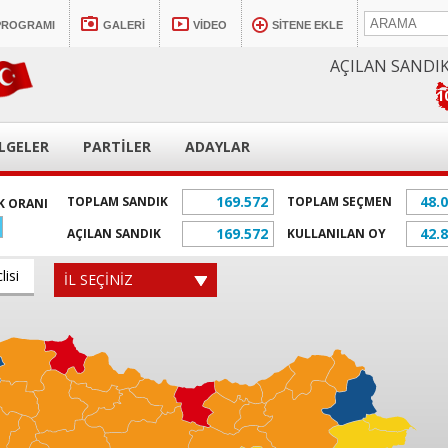
PROGRAMI
GALERİ
VİDEO
SİTENE EKLE
AÇILAN SANDI
1
LGELER
PARTİLER
ADAYLAR
169.572
48.
TOPLAM SANDIK
TOPLAM SEÇMEN
K ORANI
169.572
42.
AÇILAN SANDIK
KULLANILAN OY
lisi
İL SEÇİNİZ