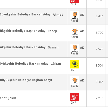
CHP
Ahmet
AK
3.434
Parti
Recep
AK
6.799
Parti
Osman
AK
2.529
Parti
Gültan
3.501
BDP
AK
2.366
Parti
cdet Çekin
2.236
CHP