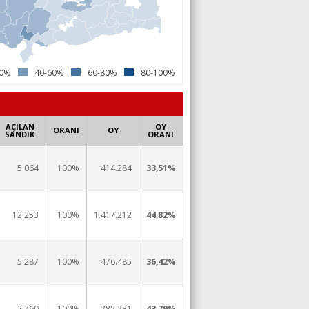
40%
40-60%
60-80%
80-100%
AÇILAN
OY
ORANI
OY
SANDIK
ORANI
5.064
100%
414.284
33,51%
12.253
100%
1.417.212
44,82%
5.287
100%
476.485
36,42%
2.760
100%
285.281
43,79%