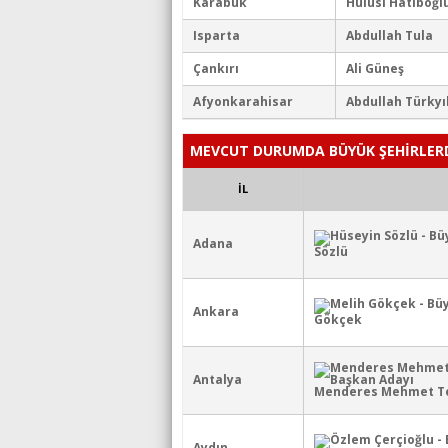
Karabük
Hulusi Hatiboğl
Isparta
Abdullah Tula
Çankırı
Ali Güneş
Afyonkarahisar
Abdullah Türky
MEVCUT DURUMDA BÜYÜK ŞEHİRLER
İL
Adana
Sözlü
Ankara
Gökçek
Antalya
Menderes Mehmet Te
Aydın