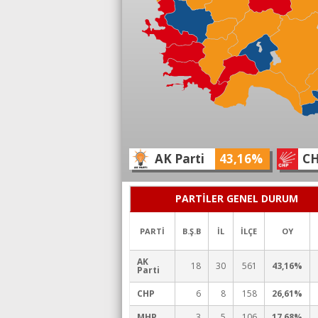
AK Parti
43,16%
C
PARTİLER GENEL DURUM
PARTİ
B.Ş.B
İL
İLÇE
OY
AK
18
30
561
43,16%
Parti
CHP
6
8
158
26,61%
MHP
3
5
106
17,68%