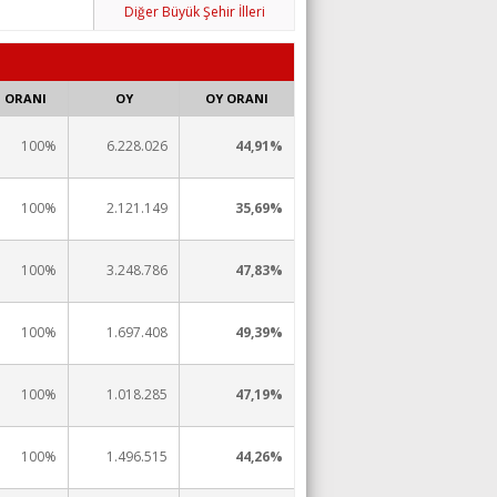
Diğer Büyük Şehir İlleri
ORANI
OY
OY ORANI
100%
6.228.026
44,91%
100%
2.121.149
35,69%
100%
3.248.786
47,83%
100%
1.697.408
49,39%
100%
1.018.285
47,19%
100%
1.496.515
44,26%