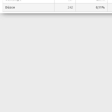
Düzce
242
0,11%