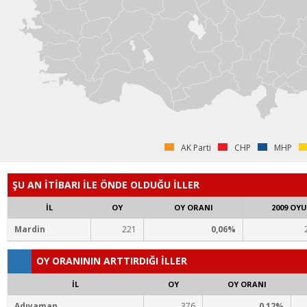
AK Parti
CHP
MHP
ŞU AN İTİBARI İLE ÖNDE OLDUĞU İLLER
İL
OY
OY ORANI
2009 OYU
Mardin
221
0,06%
OY ORANININ ARTTIRDIĞI İLLER
İL
OY
OY ORANI
Adıyaman
376
0,12%