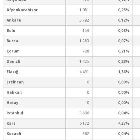
Afyonkarahisar
1.081
0,25%
Ankara
3.792
0,12%
Bolu
153
0,08%
Bursa
1.283
0,07%
Çorum
708
0,21%
Denizli
1.425
0,23%
Elazığ
4.491
1,36%
Erzincan
0
0,00%
Hakkari
0
0,00%
Hatay
0
0,00%
İstanbul
3.806
0,04%
Kars
6.172
4,27%
Kocaeli
362
0,04%