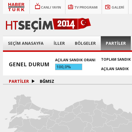
CANLI YAYIN
TV PROGRAMI
GALERİ
SEÇİM ANASAYFA
İLLER
BÖLGELER
PARTİLER
TOPLAM SANDIK
AÇILAN SANDIK ORANI
GENEL DURUM
100,0%
AÇILAN SANDIK
PARTİLER
BĞMSZ