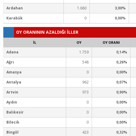
Ardahan
1.680
3,00%
Karabük
0
0,00%
OY ORANININ AZALDIĞI İLLER
İL
OY
OY ORANI
Adana
1.759
0,14%
Ağrı
548
0,26%
Amasya
0
0,00%
Antalya
962
0,07%
Artvin
973
0,90%
Aydın
0
0,00%
Balıkesir
0
0,00%
Bilecik
0
0,00%
Bingöl
423
0,32%