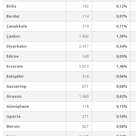
Bitlis
183
0,12%
Burdur
114
0,07%
Çanakkale
374
0,11%
Çankırı
1.692
1,39%
Diyarbakır
2.417
0,34%
Edirne
140
0,05%
Erzurum
5.813
1,46%
Eskişehir
316
0,06%
Gaziantep
671
0,08%
Giresun
1.660
0,62%
Gümüşhane
118
0,15%
Isparta
271
0,10%
Mersin
827
0,08%