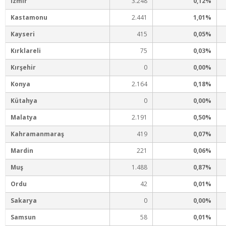
İzmir
3.248
0,12%
Kastamonu
2.441
1,01%
Kayseri
415
0,05%
Kırklareli
75
0,03%
Kırşehir
0
0,00%
Konya
2.164
0,18%
Kütahya
0
0,00%
Malatya
2.191
0,50%
Kahramanmaraş
419
0,07%
Mardin
221
0,06%
Muş
1.488
0,87%
Ordu
42
0,01%
Sakarya
0
0,00%
Samsun
58
0,01%