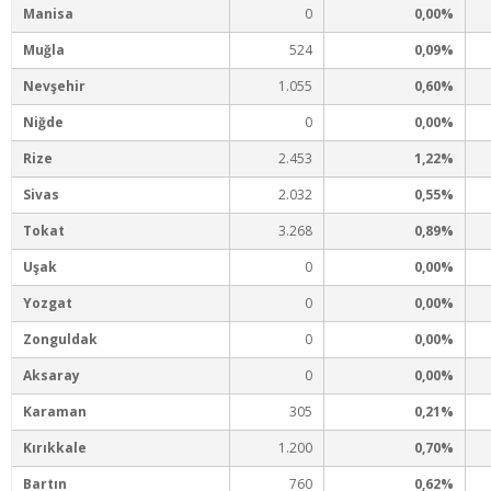
Manisa
0
0,00%
Muğla
524
0,09%
Nevşehir
1.055
0,60%
Niğde
0
0,00%
Rize
2.453
1,22%
Sivas
2.032
0,55%
Tokat
3.268
0,89%
Uşak
0
0,00%
Yozgat
0
0,00%
Zonguldak
0
0,00%
Aksaray
0
0,00%
Karaman
305
0,21%
Kırıkkale
1.200
0,70%
Bartın
760
0,62%