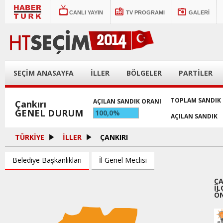
CANLI YAYIN
TV PROGRAMI
GALERİ
SEÇİM ANASAYFA
İLLER
BÖLGELER
PARTİLER
TOPLAM SANDIK
AÇILAN SANDIK ORANI
Çankırı
GENEL DURUM
100,0%
AÇILAN SANDIK
TÜRKİYE
İLLER
ÇANKIRI
Belediye Başkanlıkları
İl Genel Meclisi
ÇA
İL
ÖN