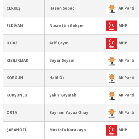
AK Parti
ÇERKEŞ
Hasan Sopacı
MHP
ELDİVAN
Nusrettin Gökçer
MHP
ILGAZ
Arif Çayır
AK Parti
KIZILIRMAK
Bayar Soysal
AK Parti
KORGUN
Halil Öz
AK Parti
KURŞUNLU
Şakir Kaymak
AK Parti
ORTA
Bayram Yavuz Onay
MHP
ŞABANÖZÜ
Mustafa Karakaya