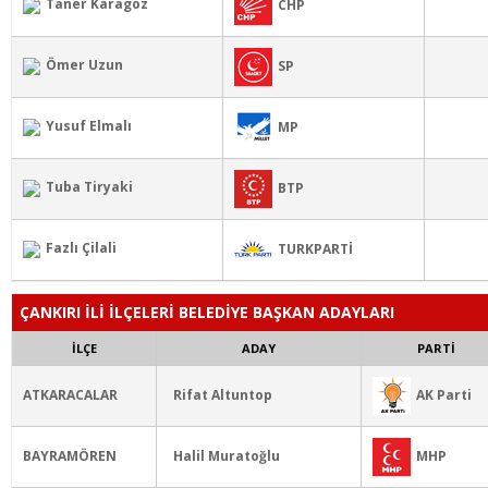
Taner Karagöz
CHP
Ömer Uzun
SP
Yusuf Elmalı
MP
Tuba Tiryaki
BTP
Fazlı Çilali
TURKPARTİ
ÇANKIRI İLİ İLÇELERİ BELEDİYE BAŞKAN ADAYLARI
İLÇE
ADAY
PARTİ
AK Parti
ATKARACALAR
Rifat Altuntop
MHP
BAYRAMÖREN
Halil Muratoğlu