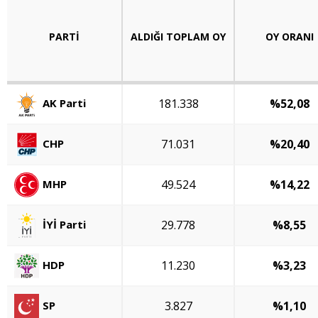
PARTİ
ALDIĞI TOPLAM OY
OY ORANI
AK Parti
181.338
%52,08
CHP
71.031
%20,40
MHP
49.524
%14,22
İYİ Parti
29.778
%8,55
HDP
11.230
%3,23
SP
3.827
%1,10