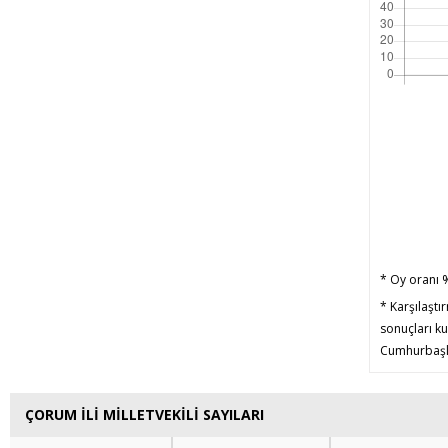
* Oy oranı %
* Karşılaştı
sonuçları kul
Cumhurbaşla
ÇORUM İLİ MİLLETVEKİLİ SAYILARI