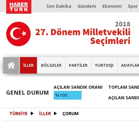
Son Dakika
Gündem
Ekonomi
Spor
İLLER
BÖLGELER
PARTİLER
YURTDIŞI
ADAYLA
AÇILAN SANDIK ORANI
TOPLAM SAND
GENEL DURUM
%100
AÇILAN SAND
TÜRKİYE
İLLER
ÇORUM