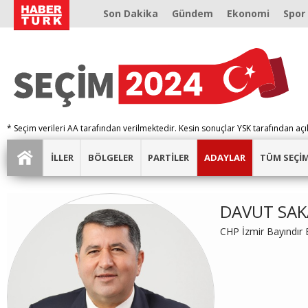
Son Dakika
Gündem
Ekonomi
Spor
* Seçim verileri AA tarafından verilmektedir. Kesin sonuçlar YSK tarafından açı
İLLER
BÖLGELER
PARTİLER
ADAYLAR
TÜM SEÇİ
DAVUT SA
CHP İzmir Bayındır