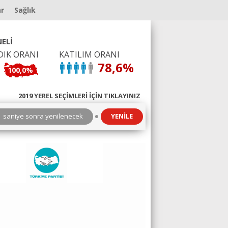
ar
Sağlık
ELİ
DIK ORANI
KATILIM ORANI
78,6%
100,0%
2019 YEREL SEÇİMLERİ İÇİN TIKLAYINIZ
3
saniye sonra yenilenecek
YENİLE