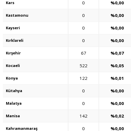
0
%0,00
Kars
0
%0,00
Kastamonu
0
%0,00
Kayseri
0
%0,00
Kırklareli
67
%0,07
Kırşehir
522
%0,05
Kocaeli
122
%0,01
Konya
0
%0,00
Kütahya
0
%0,00
Malatya
142
%0,02
Manisa
0
%0,00
Kahramanmaraş