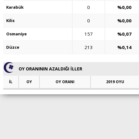
0
%0,00
Karabük
0
%0,00
Kilis
157
%0,07
Osmaniye
213
%0,14
Düzce
OY ORANININ AZALDIĞI İLLER
İL
OY
OY ORANI
2019 OYU