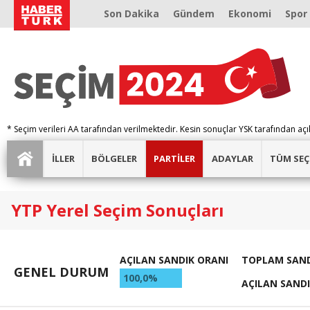
Son Dakika
Gündem
Ekonomi
Spor
* Seçim verileri AA tarafından verilmektedir. Kesin sonuçlar YSK tarafından açı
İLLER
BÖLGELER
PARTİLER
ADAYLAR
TÜM SEÇ
YTP Yerel Seçim Sonuçları
AÇILAN SANDIK ORANI
TOPLAM SAND
GENEL DURUM
100,0%
AÇILAN SAND