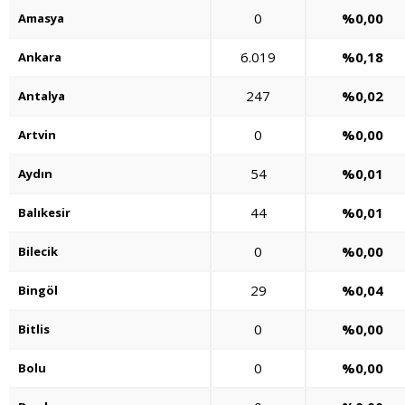
0
%0,00
Amasya
6.019
%0,18
Ankara
247
%0,02
Antalya
0
%0,00
Artvin
54
%0,01
Aydın
44
%0,01
Balıkesir
0
%0,00
Bilecik
29
%0,04
Bingöl
0
%0,00
Bitlis
0
%0,00
Bolu