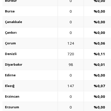
0
%0,00
Burdur
0
%0,00
Bursa
0
%0,00
Çanakkale
0
%0,00
Çankırı
124
%0,06
Çorum
720
%0,11
Denizli
98
%0,01
Diyarbakır
0
%0,00
Edirne
147
%0,07
Elazığ
0
%0,00
Erzincan
0
%0,00
Erzurum