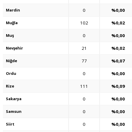
0
%0,00
Mardin
102
%0,02
Muğla
0
%0,00
Muş
21
%0,02
Nevşehir
77
%0,07
Niğde
0
%0,00
Ordu
111
%0,09
Rize
0
%0,00
Sakarya
0
%0,00
Samsun
0
%0,00
Siirt