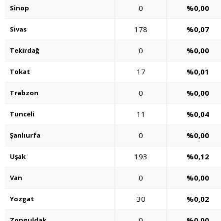
0
%0,00
Sinop
178
%0,07
Sivas
0
%0,00
Tekirdağ
17
%0,01
Tokat
0
%0,00
Trabzon
11
%0,04
Tunceli
0
%0,00
Şanlıurfa
193
%0,12
Uşak
0
%0,00
Van
30
%0,02
Yozgat
0
%0,00
Zonguldak