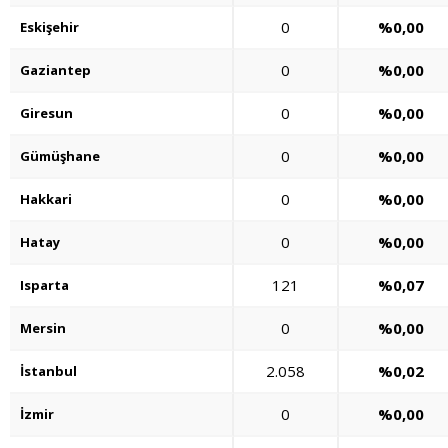
0
%0,00
Eskişehir
0
%0,00
Gaziantep
0
%0,00
Giresun
0
%0,00
Gümüşhane
0
%0,00
Hakkari
0
%0,00
Hatay
121
%0,07
Isparta
0
%0,00
Mersin
2.058
%0,02
İstanbul
0
%0,00
İzmir