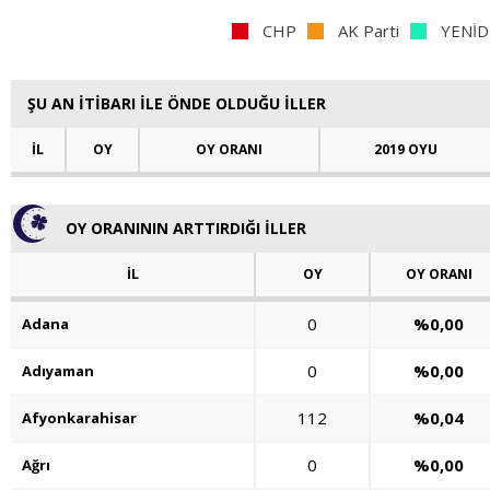
CHP
AK Parti
YENİD
ŞU AN İTİBARI İLE ÖNDE OLDUĞU İLLER
İL
OY
OY ORANI
2019 OYU
OY ORANININ ARTTIRDIĞI İLLER
İL
OY
OY ORANI
0
%0,00
Adana
0
%0,00
Adıyaman
112
%0,04
Afyonkarahisar
0
%0,00
Ağrı