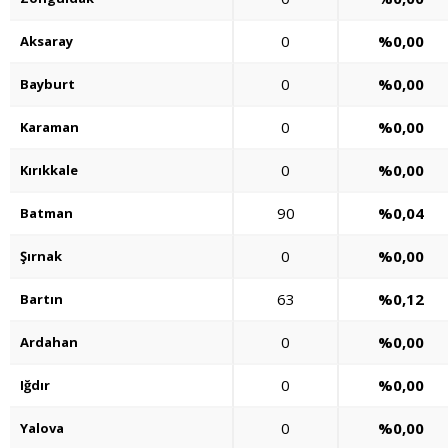
0
%0,00
Aksaray
0
%0,00
Bayburt
0
%0,00
Karaman
0
%0,00
Kırıkkale
90
%0,04
Batman
0
%0,00
Şırnak
63
%0,12
Bartın
0
%0,00
Ardahan
0
%0,00
Iğdır
0
%0,00
Yalova