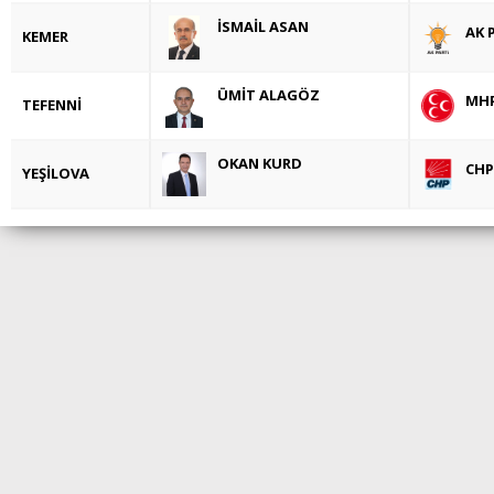
İSMAİL ASAN
AK 
KEMER
ÜMİT ALAGÖZ
MH
TEFENNİ
OKAN KURD
CHP
YEŞİLOVA