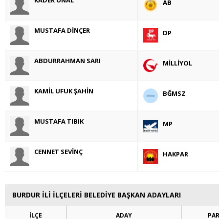
AB
MUSTAFA DİNÇER
DP
ABDURRAHMAN SARI
MİLLİYOL
KAMİL UFUK ŞAHİN
BĞMSZ
MUSTAFA TIBIK
MP
CENNET SEVİNÇ
HAKPAR
BURDUR İLİ İLÇELERİ BELEDİYE BAŞKAN ADAYLARI
İLÇE
ADAY
PAR