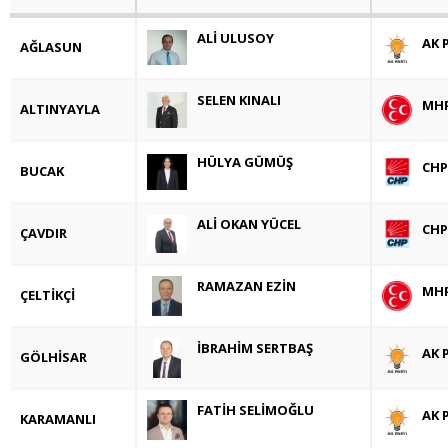
ALİ ULUSOY
AK 
AĞLASUN
SELEN KINALI
MH
ALTINYAYLA
HÜLYA GÜMÜŞ
CHP
BUCAK
ALİ OKAN YÜCEL
CHP
ÇAVDIR
RAMAZAN EZİN
MH
ÇELTİKÇİ
İBRAHİM SERTBAŞ
AK 
GÖLHİSAR
FATİH SELİMOĞLU
AK 
KARAMANLI