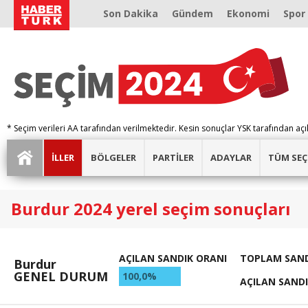
Son Dakika
Gündem
Ekonomi
Spor
* Seçim verileri AA tarafından verilmektedir. Kesin sonuçlar YSK tarafından açı
İLLER
BÖLGELER
PARTİLER
ADAYLAR
TÜM SEÇ
Burdur 2024 yerel seçim sonuçları
AÇILAN SANDIK ORANI
TOPLAM SAND
Burdur
GENEL DURUM
100,0%
AÇILAN SAND