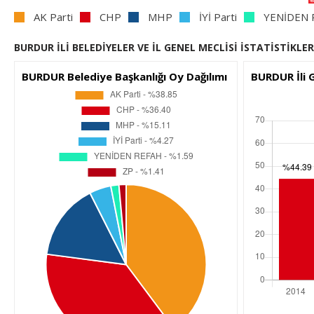
AK Parti
CHP
MHP
İYİ Parti
YENİDEN 
BURDUR İLİ BELEDİYELER VE İL GENEL MECLİSİ İSTATİSTİKLER
BURDUR Belediye Başkanlığı Oy Dağılımı
BURDUR İli 