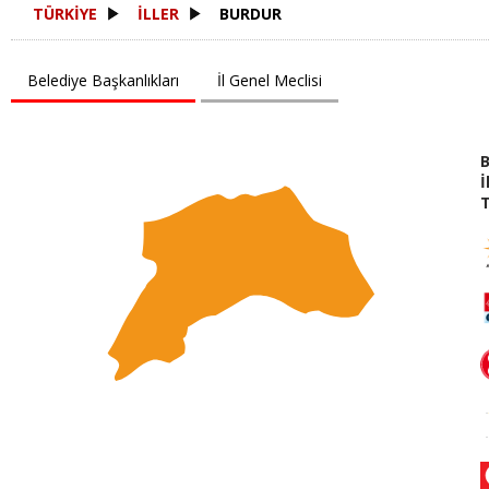
TÜRKİYE
İLLER
BURDUR
Belediye Başkanlıkları
İl Genel Meclisi
İ