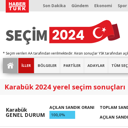
Son Dakika
Gündem
Ekonomi
Spor
* Seçim verileri AA tarafından verilmektedir. Kesin sonuçlar YSK tarafından açı
İLLER
BÖLGELER
PARTİLER
ADAYLAR
TÜM SEÇ
Karabük 2024 yerel seçim sonuçları
AÇILAN SANDIK ORANI
TOPLAM SAND
Karabük
GENEL DURUM
100,0%
AÇILAN SAND