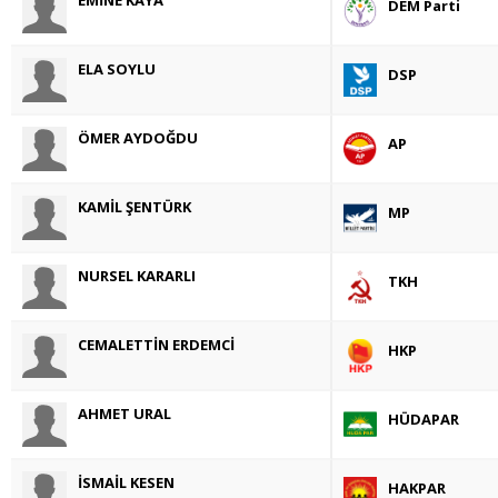
DEM Parti
ELA SOYLU
DSP
ÖMER AYDOĞDU
AP
KAMİL ŞENTÜRK
MP
NURSEL KARARLI
TKH
CEMALETTİN ERDEMCİ
HKP
AHMET URAL
HÜDAPAR
İSMAİL KESEN
HAKPAR