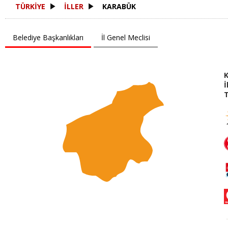
TÜRKİYE
İLLER
KARABÜK
Belediye Başkanlıkları
İl Genel Meclisi
İ