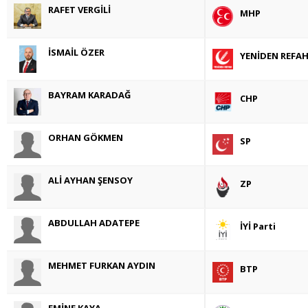
RAFET VERGİLİ
MHP
İSMAİL ÖZER
YENİDEN REFA
BAYRAM KARADAĞ
CHP
ORHAN GÖKMEN
SP
ALİ AYHAN ŞENSOY
ZP
ABDULLAH ADATEPE
İYİ Parti
MEHMET FURKAN AYDIN
BTP
EMİNE KAYA