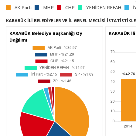
AK Parti
MHP
CHP
YENİDEN REFAH
İ
KARABÜK İLİ BELEDİYELER VE İL GENEL MECLİSİ İSTATİSTİKLE
KARABÜK Belediye Başkanlığı Oy
KARABÜK İli
Dağılımı