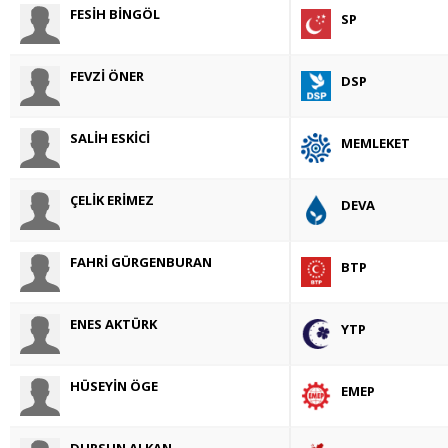
FESİH BİNGÖL
SP
FEVZİ ÖNER
DSP
SALİH ESKİCİ
MEMLEKET
ÇELİK ERİMEZ
DEVA
FAHRİ GÜRGENBURAN
BTP
ENES AKTÜRK
YTP
HÜSEYİN ÖGE
EMEP
DURSUN ALKAN