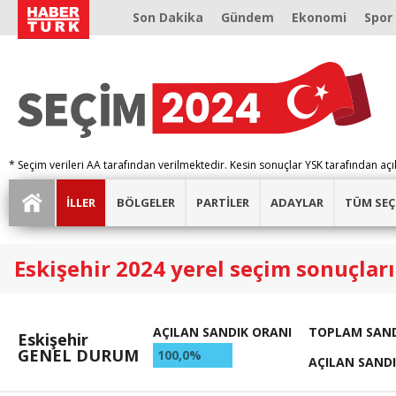
Son Dakika
Gündem
Ekonomi
Spor
* Seçim verileri AA tarafından verilmektedir. Kesin sonuçlar YSK tarafından açı
İLLER
BÖLGELER
PARTİLER
ADAYLAR
TÜM SEÇ
Eskişehir 2024 yerel seçim sonuçları
AÇILAN SANDIK ORANI
TOPLAM SAND
Eskişehir
GENEL DURUM
100,0%
AÇILAN SAND