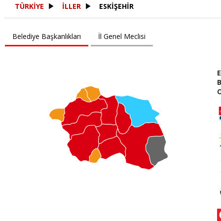
TÜRKİYE
İLLER
ESKİŞEHİR
Belediye Başkanlıkları
İl Genel Meclisi
E
B
O