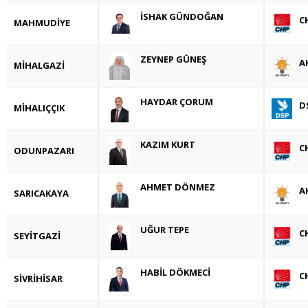
İSHAK GÜNDOĞAN
C
MAHMUDİYE
ZEYNEP GÜNEŞ
A
MİHALGAZİ
HAYDAR ÇORUM
D
MİHALIÇÇIK
KAZIM KURT
C
ODUNPAZARI
AHMET DÖNMEZ
A
SARICAKAYA
UĞUR TEPE
C
SEYİTGAZİ
HABİL DÖKMECİ
C
SİVRİHİSAR