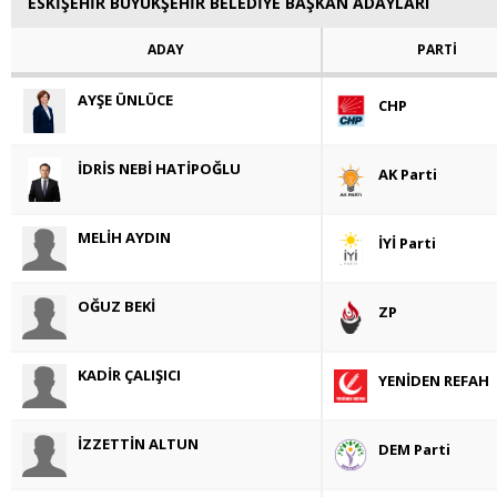
ESKİŞEHİR BÜYÜKŞEHİR BELEDİYE BAŞKAN ADAYLARI
ADAY
PARTİ
AYŞE ÜNLÜCE
CHP
İDRİS NEBİ HATİPOĞLU
AK Parti
MELİH AYDIN
İYİ Parti
OĞUZ BEKİ
ZP
KADİR ÇALIŞICI
YENİDEN REFAH
İZZETTİN ALTUN
DEM Parti