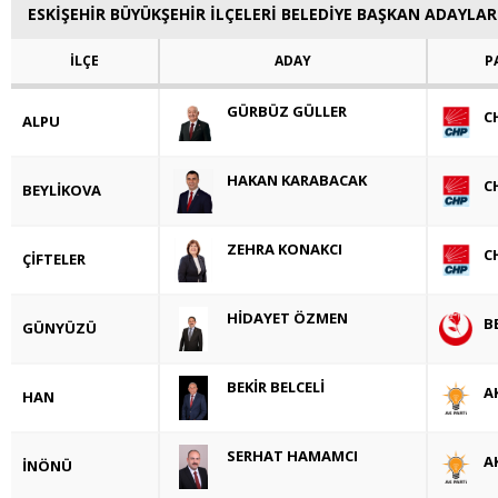
ESKİŞEHİR BÜYÜKŞEHİR İLÇELERİ BELEDİYE BAŞKAN ADAYLAR
İLÇE
ADAY
P
GÜRBÜZ GÜLLER
C
ALPU
HAKAN KARABACAK
C
BEYLİKOVA
ZEHRA KONAKCI
C
ÇİFTELER
HİDAYET ÖZMEN
B
GÜNYÜZÜ
BEKİR BELCELİ
A
HAN
SERHAT HAMAMCI
A
İNÖNÜ