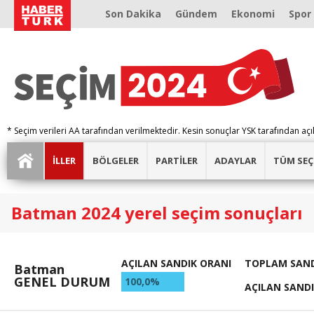
Son Dakika
Gündem
Ekonomi
Spor
* Seçim verileri AA tarafından verilmektedir. Kesin sonuçlar YSK tarafından açı
İLLER
BÖLGELER
PARTİLER
ADAYLAR
TÜM SEÇ
Batman 2024 yerel seçim sonuçları
AÇILAN SANDIK ORANI
TOPLAM SAND
Batman
GENEL DURUM
100,0%
AÇILAN SAND