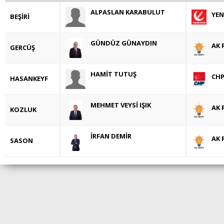
ALPASLAN KARABULUT
YEN
BEŞİRİ
GÜNDÜZ GÜNAYDIN
AK 
GERCÜŞ
HAMİT TUTUŞ
CH
HASANKEYF
MEHMET VEYSİ IŞIK
AK 
KOZLUK
İRFAN DEMİR
AK 
SASON