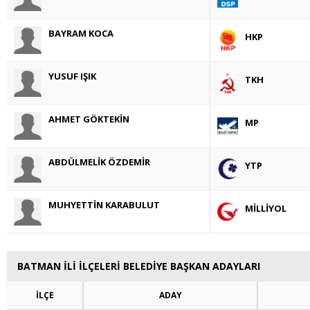
BAYRAM KOCA
HKP
YUSUF IŞIK
TKH
AHMET GÖKTEKİN
MP
ABDÜLMELİK ÖZDEMİR
YTP
MUHYETTİN KARABULUT
MİLLİYOL
BATMAN İLİ İLÇELERİ BELEDİYE BAŞKAN ADAYLARI
İLÇE
ADAY