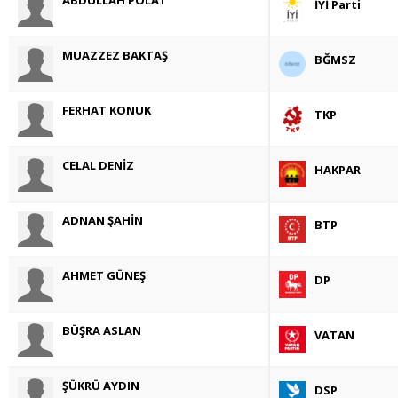
İYİ Parti
MUAZZEZ BAKTAŞ
BĞMSZ
FERHAT KONUK
TKP
CELAL DENİZ
HAKPAR
ADNAN ŞAHİN
BTP
AHMET GÜNEŞ
DP
BÜŞRA ASLAN
VATAN
ŞÜKRÜ AYDIN
DSP