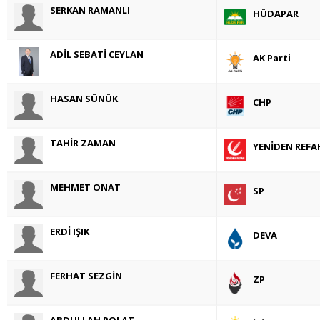
SERKAN RAMANLI
HÜDAPAR
ADİL SEBATİ CEYLAN
AK Parti
HASAN SÜNÜK
CHP
TAHİR ZAMAN
YENİDEN REFA
MEHMET ONAT
SP
ERDİ IŞIK
DEVA
FERHAT SEZGİN
ZP
ABDULLAH POLAT