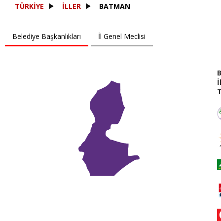
TÜRKİYE
İLLER
BATMAN
Belediye Başkanlıkları
İl Genel Meclisi
İ