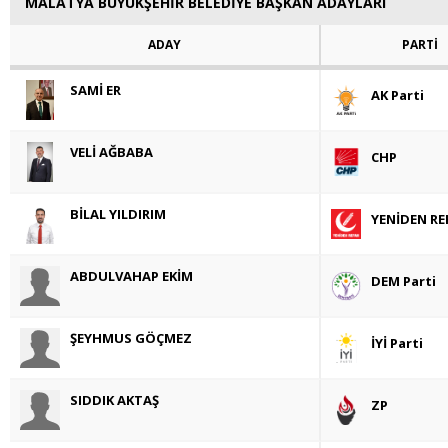
MALATYA BÜYÜKŞEHİR BELEDİYE BAŞKAN ADAYLARI
ADAY
PARTİ
SAMİ ER
AK Parti
VELİ AĞBABA
CHP
BİLAL YILDIRIM
YENİDEN RE
ABDULVAHAP EKİM
DEM Parti
ŞEYHMUS GÖÇMEZ
İYİ Parti
SIDDIK AKTAŞ
ZP