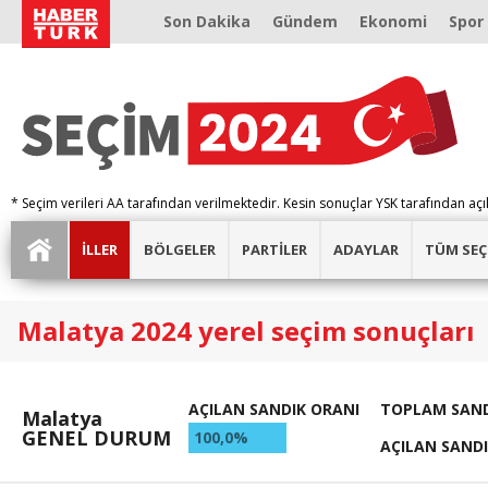
Son Dakika
Gündem
Ekonomi
Spor
* Seçim verileri AA tarafından verilmektedir. Kesin sonuçlar YSK tarafından açı
İLLER
BÖLGELER
PARTİLER
ADAYLAR
TÜM SEÇ
Malatya 2024 yerel seçim sonuçları
AÇILAN SANDIK ORANI
TOPLAM SAND
Malatya
GENEL DURUM
100,0%
AÇILAN SAND