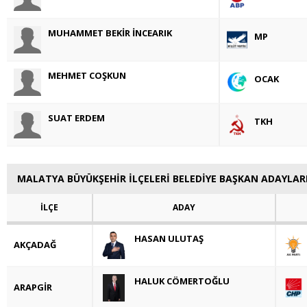
MUHAMMET BEKİR İNCEARIK
MP
MEHMET COŞKUN
OCAK
SUAT ERDEM
TKH
MALATYA BÜYÜKŞEHİR İLÇELERİ BELEDİYE BAŞKAN ADAYLAR
İLÇE
ADAY
HASAN ULUTAŞ
AKÇADAĞ
HALUK CÖMERTOĞLU
ARAPGİR