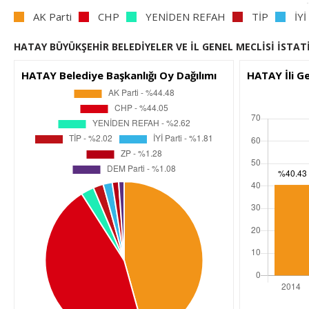
AK Parti
CHP
YENİDEN REFAH
TİP
İYİ
HATAY BÜYÜKŞEHİR BELEDİYELER VE İL GENEL MECLİSİ İSTAT
HATAY Belediye Başkanlığı Oy Dağılımı
HATAY İli G