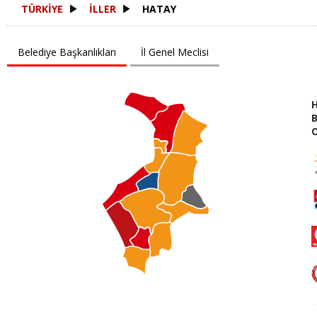
TÜRKİYE
İLLER
HATAY
Belediye Başkanlıkları
İl Genel Meclisi
B
O