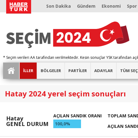
Son Dakika
Gündem
Ekonomi
Spor
* Seçim verileri AA tarafından verilmektedir. Kesin sonuçlar YSK tarafından açı
İLLER
BÖLGELER
PARTİLER
ADAYLAR
TÜM SEÇ
Hatay 2024 yerel seçim sonuçları
AÇILAN SANDIK ORANI
TOPLAM SAND
Hatay
GENEL DURUM
100,0%
AÇILAN SAND