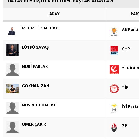
HATAY BÜYÜKŞEHİR BELEDİYE BAŞKAN ADAYLARI
ADAY
PAR
MEHMET ÖNTÜRK
AK Parti
LÜTFÜ SAVAŞ
CHP
NURİ PARLAK
YENİDEN
GÖKHAN ZAN
TİP
NÜSRET CÖMERT
İYİ Parti
ÖMER ÇAKIR
ZP