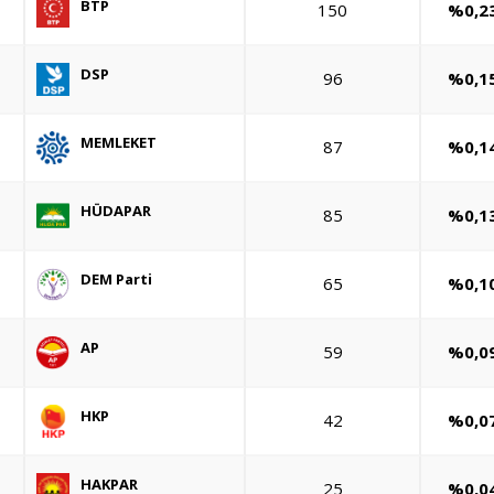
BTP
150
%0,2
DSP
96
%0,1
MEMLEKET
87
%0,1
HÜDAPAR
85
%0,1
DEM Parti
65
%0,1
AP
59
%0,0
HKP
42
%0,0
HAKPAR
25
%0,0