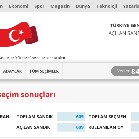
m
Ekonomi
Spor
Magazin
Dünya
Teknoloji
Yazarl
TÜRKİYE GEN
AÇILAN SAN
sonuçlar YSK tarafından açıklanacaktır.
8
Veriler
ADAYLAR
TÜM SEÇİMLER
seçim sonuçları
ORANI
TOPLAM SANDIK
609
TOPLAM SEÇMEN
AÇILAN SANDIK
609
KULLANILAN OY