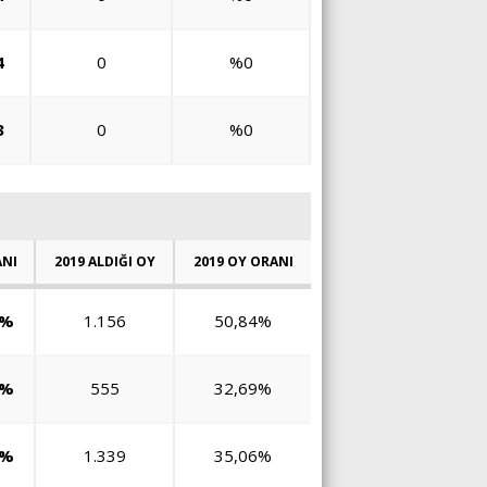
4
0
%0
3
0
%0
ANI
2019 ALDIĞI OY
2019 OY ORANI
5%
1.156
50,84%
0%
555
32,69%
9%
1.339
35,06%