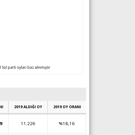
 Sol parti oyları baz alınmıştır
NI
2019 ALDIĞI OY
2019 OY ORANI
9
11.226
%18,16