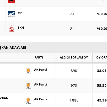
MP
24
%0,0
TKH
21
%0,0
AŞKAN ADAYLARI
PARTİ
ALDIĞI TOPLAM OY
OY OR
AK Parti
898
38,0
N
AK Parti
973
55,5
AZKAN
AK Parti
1.880
49,9