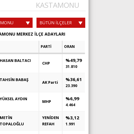
KASTAMONU
AMONU
BÜTÜN İLÇELER
AMONU MERKEZ İLÇE ADAYLARI
PARTİ
ORAN
%49,79
HASAN BALTACI
CHP
31.810
%36,61
TAHSİN BABAŞ
AK Parti
23.390
%6,99
YÜKSEL AYDIN
MHP
4.464
%3,12
METİN
YENİDEN
TOPALOĞLU
REFAH
1.991