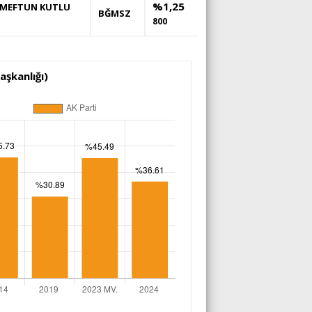
%1,25
MEFTUN KUTLU
BĞMSZ
800
şkanlığı)