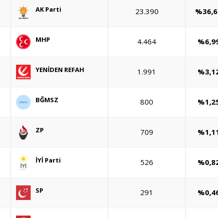
AK Parti
23.390
%36,6
MHP
4.464
%6,9
YENİDEN REFAH
1.991
%3,1
BĞMSZ
800
%1,2
ZP
709
%1,1
İYİ Parti
526
%0,8
SP
291
%0,4