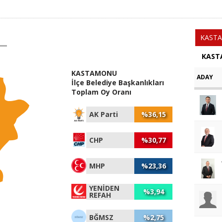
KAST
KAST
KASTAMONU
ADAY
İlçe Belediye Başkanlıkları
Toplam Oy Oranı
AK Parti
%36,15
CHP
%30,77
MHP
%23,36
YENİDEN
%3,94
REFAH
BĞMSZ
%2,75