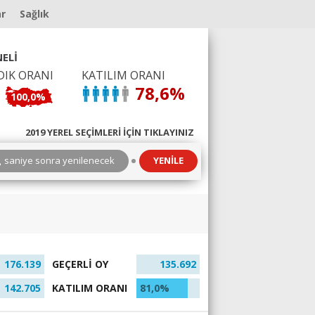
ar
Sağlık
ELİ
DIK ORANI
KATILIM ORANI
78,6%
100,0%
2019 YEREL SEÇİMLERİ İÇİN TIKLAYINIZ
3
saniye sonra yenilenecek
YENİLE
176.139
GEÇERLİ OY
135.692
142.705
KATILIM ORANI
81,0%