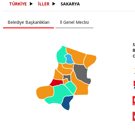
TÜRKİYE
İLLER
SAKARYA
Belediye Başkanlıkları
İl Genel Meclisi
B
O