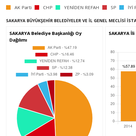
AK Parti
CHP
YENİDEN REFAH
SP
İYİ 
SAKARYA BÜYÜKŞEHİR BELEDİYELER VE İL GENEL MECLİSİ İST
SAKARYA Belediye Başkanlığı Oy
SAKARYA İli
Dağılımı