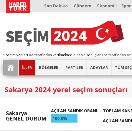
Son Dakika
Gündem
Ekonomi
Spor
* Seçim verileri AA tarafından verilmektedir. Kesin sonuçlar YSK tarafından açı
İLLER
BÖLGELER
PARTİLER
ADAYLAR
TÜM SEÇ
Sakarya 2024 yerel seçim sonuçları
AÇILAN SANDIK ORANI
TOPLAM SAND
Sakarya
GENEL DURUM
100,0%
AÇILAN SAND