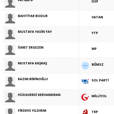
DSP
BAHTİYAR BODUR
VATAN
MUSTAFA YASİN YAY
YTP
İSMET ERGEZEN
MP
MUSTAFA KAŞKAŞ
BĞMSZ
KAZIM BİBİNOĞLU
SOL PARTİ
HÜDAVERDİ KERVANKIRAN
MİLLİYOL
FİRDEVS YILDIRIM
TKP