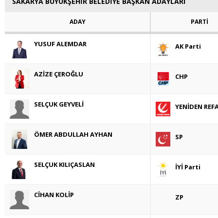
SAKARYA BÜYÜKŞEHİR BELEDİYE BAŞKAN ADAYLARI
ADAY
PARTİ
YUSUF ALEMDAR
AK Parti
AZİZE ÇEROĞLU
CHP
SELÇUK GEYVELİ
YENİDEN REF
ÖMER ABDULLAH AYHAN
SP
SELÇUK KILIÇASLAN
İYİ Parti
CİHAN KOLİP
ZP