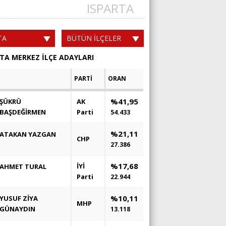
ISPARTA
TA
BÜTÜN İLÇELER
TA MERKEZ İLÇE ADAYLARI
PARTİ
ORAN
%41,95
ŞÜKRÜ
AK
BAŞDEĞİRMEN
Parti
54.433
%21,11
ATAKAN YAZGAN
CHP
27.386
%17,68
İYİ
AHMET TURAL
Parti
22.944
%10,11
YUSUF ZİYA
MHP
GÜNAYDIN
13.118