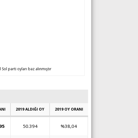
 Sol parti oyları baz alınmıştır
ANI
2019 ALDIĞI OY
2019 OY ORANI
95
50.394
%38,04