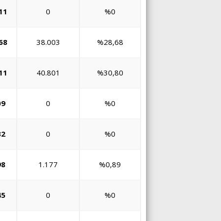
11
0
%0
68
38.003
%28,68
11
40.801
%30,80
09
0
%0
32
0
%0
98
1.177
%0,89
45
0
%0