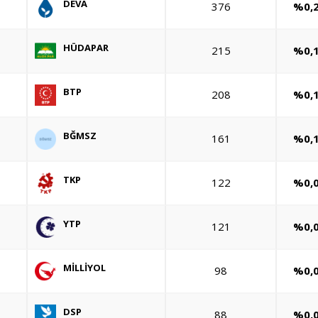
DEVA
376
%0,
HÜDAPAR
215
%0,
BTP
208
%0,
BĞMSZ
161
%0,
TKP
122
%0,
YTP
121
%0,
MİLLİYOL
98
%0,
DSP
88
%0,