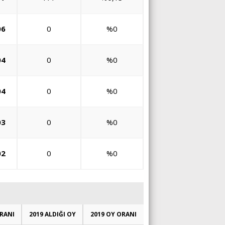
06
0
%0
04
0
%0
04
0
%0
03
0
%0
02
0
%0
RANI
2019 ALDIĞI OY
2019 OY ORANI