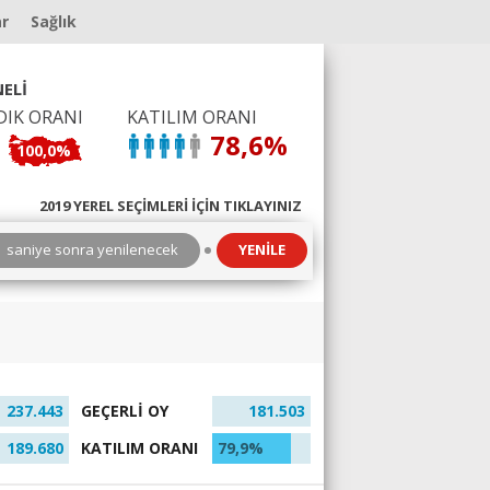
ar
Sağlık
ELİ
DIK ORANI
KATILIM ORANI
78,6%
100,0%
2019 YEREL SEÇİMLERİ İÇİN TIKLAYINIZ
3
saniye sonra yenilenecek
YENİLE
237.443
GEÇERLİ OY
181.503
189.680
KATILIM ORANI
79,9%