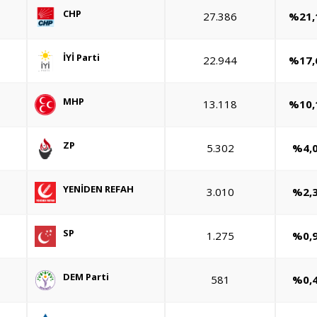
CHP
27.386
%21,
İYİ Parti
22.944
%17,
MHP
13.118
%10,
ZP
5.302
%4,
YENİDEN REFAH
3.010
%2,
SP
1.275
%0,
DEM Parti
581
%0,