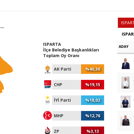
ISPAR
ISPAR
ISPARTA
ADAY
İlçe Belediye Başkanlıkları
Toplam Oy Oranı
AK Parti
%40,36
CHP
%19,15
İYİ Parti
%18,02
MHP
%12,76
ZP
%3,13