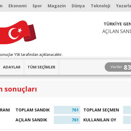
m
Ekonomi
Spor
Magazin
Dünya
Teknoloji
Yazarl
TÜRKİYE GEN
AÇILAN SAN
sonuçlar YSK tarafından açıklanacaktır.
8
Veriler
ADAYLAR
TÜM SEÇİMLER
m sonuçları
ORANI
TOPLAM SANDIK
761
TOPLAM SEÇMEN
AÇILAN SANDIK
761
KULLANILAN OY