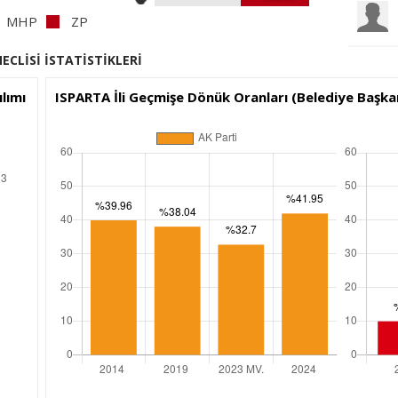
MHP
ZP
MECLİSİ İSTATİSTİKLERİ
lımı
ISPARTA İli Geçmişe Dönük Oranları (Belediye Başkan