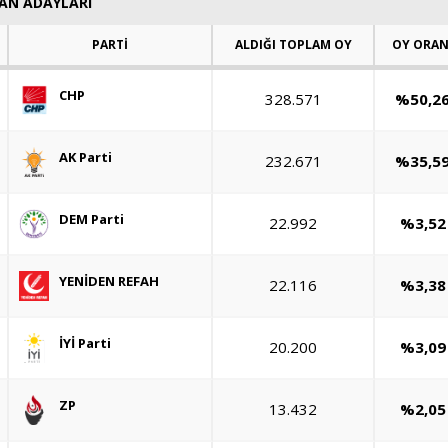
KAN ADAYLARI
PARTİ
ALDIĞI TOPLAM OY
OY ORAN
CHP
328.571
%50,2
AK Parti
232.671
%35,5
DEM Parti
22.992
%3,52
YENİDEN REFAH
22.116
%3,38
İYİ Parti
20.200
%3,09
ZP
13.432
%2,05