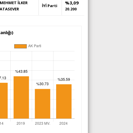
%3,09
MEHMET İLKER
İYİ Parti
ATASEVER
20.200
nlığı)