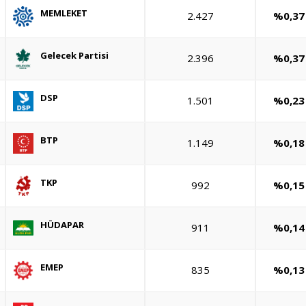
MEMLEKET
2.427
%0,37
Gelecek Partisi
2.396
%0,37
DSP
1.501
%0,23
BTP
1.149
%0,18
TKP
992
%0,15
HÜDAPAR
911
%0,14
EMEP
835
%0,13