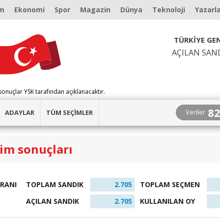
m
Ekonomi
Spor
Magazin
Dünya
Teknoloji
Yazarl
TÜRKİYE GEN
AÇILAN SAN
sonuçlar YSK tarafından açıklanacaktır.
8
Veriler
ADAYLAR
TÜM SEÇİMLER
çim sonuçları
ORANI
TOPLAM SANDIK
2.705
TOPLAM SEÇMEN
AÇILAN SANDIK
2.705
KULLANILAN OY