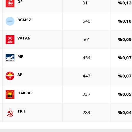
DP
811
%0,12
BĞMSZ
640
%0,10
VATAN
561
%0,09
MP
454
%0,07
AP
447
%0,07
HAKPAR
337
%0,05
TKH
283
%0,04