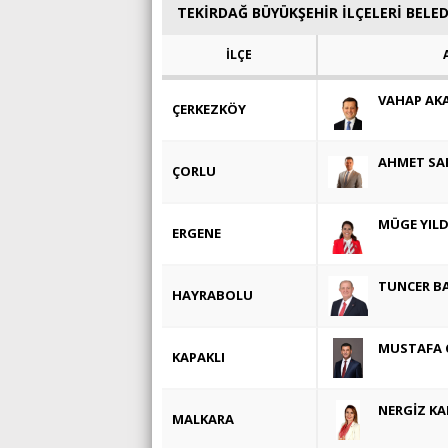
TEKİRDAĞ BÜYÜKŞEHİR İLÇELERİ BELE
İLÇE
VAHAP AK
ÇERKEZKÖY
AHMET SA
ÇORLU
MÜGE YILD
ERGENE
TUNCER B
HAYRABOLU
MUSTAFA 
KAPAKLI
NERGİZ K
MALKARA