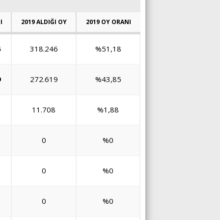
I
2019 ALDIĞI OY
2019 OY ORANI
6
318.246
%51,18
9
272.619
%43,85
11.708
%1,88
0
%0
0
%0
0
%0