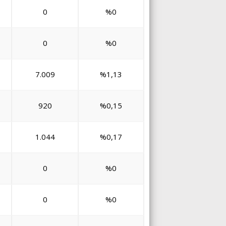
0
%0
0
%0
7.009
%1,13
920
%0,15
1.044
%0,17
0
%0
0
%0