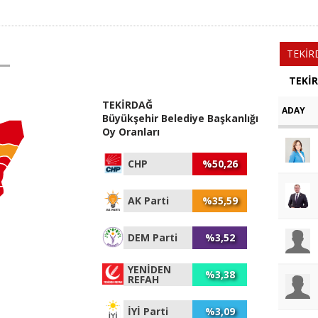
TEKİR
TEKİ
TEKİRDAĞ
ADAY
Büyükşehir Belediye Başkanlığı
Oy Oranları
CHP
%50,26
AK Parti
%35,59
DEM Parti
%3,52
YENİDEN
%3,38
REFAH
İYİ Parti
%3,09