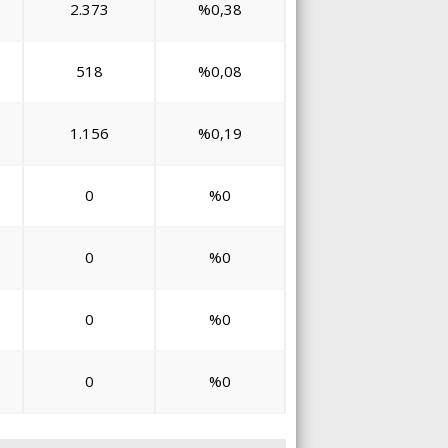
2.373
%0,38
518
%0,08
1.156
%0,19
0
%0
0
%0
0
%0
0
%0