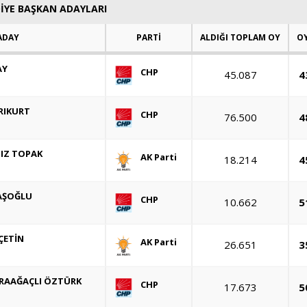
DİYE BAŞKAN ADAYLARI
ADAY
PARTİ
ALDIĞI TOPLAM OY
OY
AY
CHP
45.087
4
RIKURT
CHP
76.500
4
IZ TOPAK
AK Parti
18.214
4
AŞOĞLU
CHP
10.662
5
ÇETİN
AK Parti
26.651
3
ARAAĞAÇLI ÖZTÜRK
CHP
17.673
5