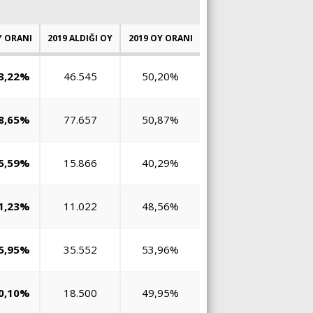
 ORANI
2019 ALDIĞI OY
2019 OY ORANI
3,22%
46.545
50,20%
8,65%
77.657
50,87%
5,59%
15.866
40,29%
1,23%
11.022
48,56%
5,95%
35.552
53,96%
0,10%
18.500
49,95%