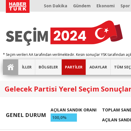
Son Dakika
Gündem
Ekonomi
Spor
* Seçim verileri AA tarafından verilmektedir. Kesin sonuçlar YSK tarafından açı
İLLER
BÖLGELER
PARTİLER
ADAYLAR
TÜM SEÇ
Gelecek Partisi Yerel Seçim Sonuçlar
AÇILAN SANDIK ORANI
TOPLAM SAND
GENEL DURUM
100,0%
AÇILAN SAND