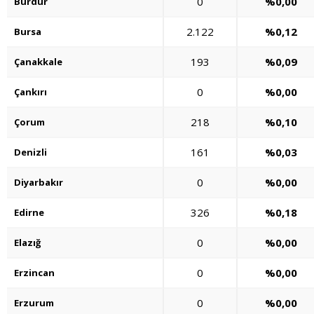
0
%0,00
Burdur
2.122
%0,12
Bursa
193
%0,09
Çanakkale
0
%0,00
Çankırı
218
%0,10
Çorum
161
%0,03
Denizli
0
%0,00
Diyarbakır
326
%0,18
Edirne
0
%0,00
Elazığ
0
%0,00
Erzincan
0
%0,00
Erzurum