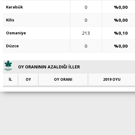
0
%0,00
Karabük
0
%0,00
Kilis
213
%0,10
Osmaniye
0
%0,00
Düzce
OY ORANININ AZALDIĞI İLLER
İL
OY
OY ORANI
2019 OYU