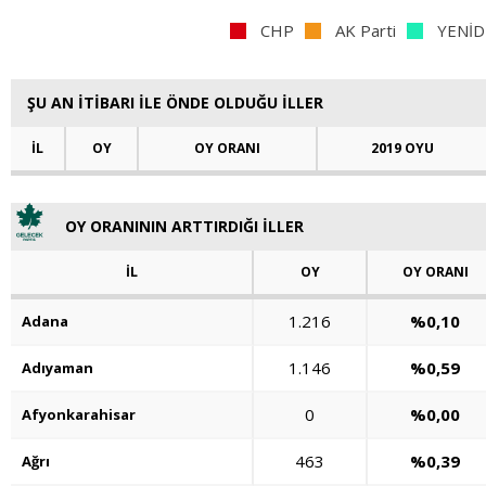
CHP
AK Parti
YENİD
ŞU AN İTİBARI İLE ÖNDE OLDUĞU İLLER
İL
OY
OY ORANI
2019 OYU
OY ORANININ ARTTIRDIĞI İLLER
İL
OY
OY ORANI
1.216
%0,10
Adana
1.146
%0,59
Adıyaman
0
%0,00
Afyonkarahisar
463
%0,39
Ağrı