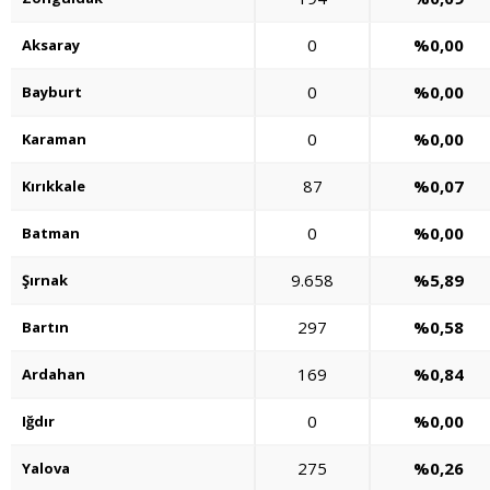
0
%0,00
Aksaray
0
%0,00
Bayburt
0
%0,00
Karaman
87
%0,07
Kırıkkale
0
%0,00
Batman
9.658
%5,89
Şırnak
297
%0,58
Bartın
169
%0,84
Ardahan
0
%0,00
Iğdır
275
%0,26
Yalova