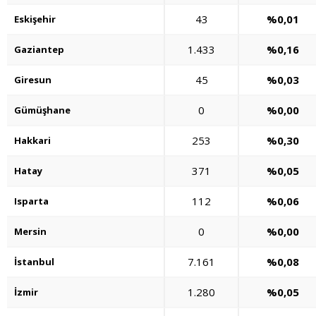
43
%0,01
Eskişehir
1.433
%0,16
Gaziantep
45
%0,03
Giresun
0
%0,00
Gümüşhane
253
%0,30
Hakkari
371
%0,05
Hatay
112
%0,06
Isparta
0
%0,00
Mersin
7.161
%0,08
İstanbul
1.280
%0,05
İzmir