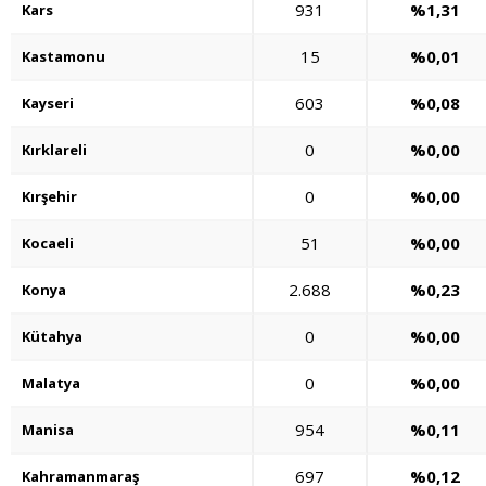
931
%1,31
Kars
15
%0,01
Kastamonu
603
%0,08
Kayseri
0
%0,00
Kırklareli
0
%0,00
Kırşehir
51
%0,00
Kocaeli
2.688
%0,23
Konya
0
%0,00
Kütahya
0
%0,00
Malatya
954
%0,11
Manisa
697
%0,12
Kahramanmaraş