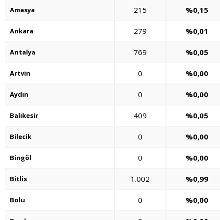
215
%0,15
Amasya
279
%0,01
Ankara
769
%0,05
Antalya
0
%0,00
Artvin
0
%0,00
Aydın
409
%0,05
Balıkesir
0
%0,00
Bilecik
0
%0,00
Bingöl
1.002
%0,99
Bitlis
0
%0,00
Bolu