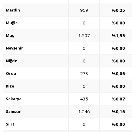
959
%0,25
Mardin
0
%0,00
Muğla
1.507
%1,95
Muş
0
%0,00
Nevşehir
0
%0,00
Niğde
278
%0,06
Ordu
0
%0,00
Rize
435
%0,07
Sakarya
1.246
%0,16
Samsun
0
%0,00
Siirt