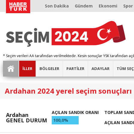
Son Dakika
Gündem
Ekonomi
Spor
* Seçim verileri AA tarafından verilmektedir. Kesin sonuçlar YSK tarafından açı
İLLER
BÖLGELER
PARTİLER
ADAYLAR
TÜM SEÇ
Ardahan 2024 yerel seçim sonuçları
AÇILAN SANDIK ORANI
TOPLAM SAND
Ardahan
GENEL DURUM
100,0%
AÇILAN SAND