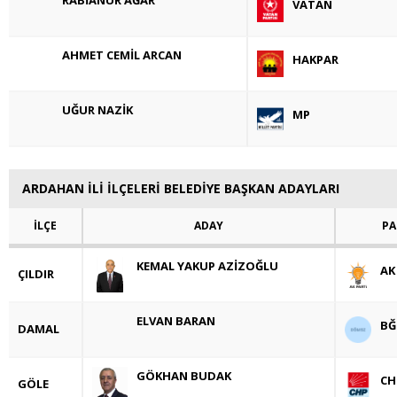
VATAN
AHMET CEMİL ARCAN
HAKPAR
UĞUR NAZİK
MP
ARDAHAN İLİ İLÇELERİ BELEDİYE BAŞKAN ADAYLARI
İLÇE
ADAY
PA
KEMAL YAKUP AZİZOĞLU
AK
ÇILDIR
ELVAN BARAN
BĞ
DAMAL
GÖKHAN BUDAK
CH
GÖLE