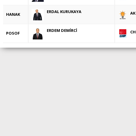
ERDAL KURUKAYA
AK
HANAK
ERDEM DEMİRCİ
CH
POSOF