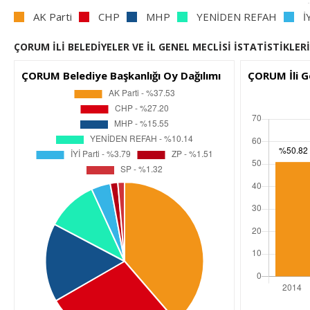
AK Parti
CHP
MHP
YENİDEN REFAH
İ
ÇORUM İLİ BELEDİYELER VE İL GENEL MECLİSİ İSTATİSTİKLERİ
ÇORUM Belediye Başkanlığı Oy Dağılımı
ÇORUM İli G