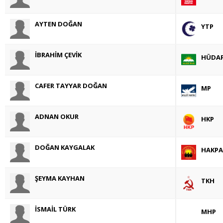
AYTEN DOĞAN
YTP
İBRAHİM ÇEVİK
HÜDA
CAFER TAYYAR DOĞAN
MP
ADNAN OKUR
HKP
DOĞAN KAYGALAK
HAKPA
ŞEYMA KAYHAN
TKH
İSMAİL TÜRK
MHP