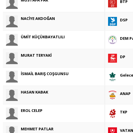
BTP
NACİYE AKDOĞAN
DSP
ÜMİT KÜÇÜKBAYATLILI
DEM Pa
MURAT TERYAKİ
DP
İSMAİL BARIŞ COŞGUNSU
Gelece
HASAN KABAK
ANAP
EROL CELEP
TKP
MEHMET PATLAR
VATA