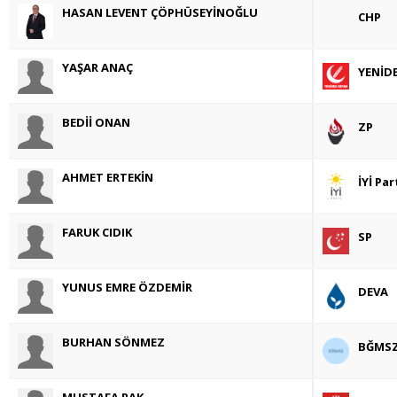
HASAN LEVENT ÇÖPHÜSEYİNOĞLU
CHP
YAŞAR ANAÇ
YENİD
BEDİİ ONAN
ZP
AHMET ERTEKİN
İYİ Par
FARUK CIDIK
SP
YUNUS EMRE ÖZDEMİR
DEVA
BURHAN SÖNMEZ
BĞMS
MUSTAFA PAK