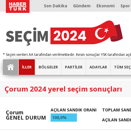
Son Dakika
Gündem
Ekonomi
Spor
* Seçim verileri AA tarafından verilmektedir. Kesin sonuçlar YSK tarafından açı
İLLER
BÖLGELER
PARTİLER
ADAYLAR
TÜM SEÇ
Çorum 2024 yerel seçim sonuçları
AÇILAN SANDIK ORANI
TOPLAM SAND
Çorum
GENEL DURUM
100,0%
AÇILAN SAND