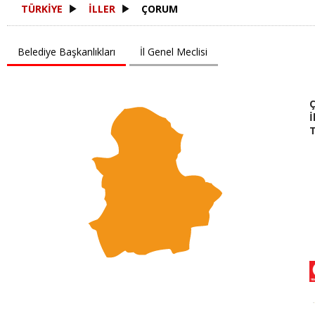
TÜRKİYE
İLLER
ÇORUM
Belediye Başkanlıkları
İl Genel Meclisi
İ