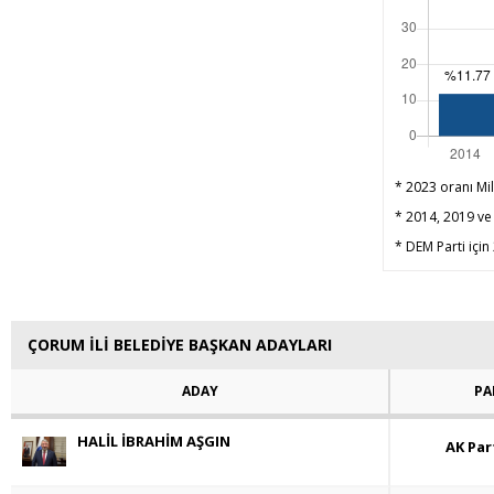
* 2023 oranı Mil
* 2014, 2019 ve 
* DEM Parti için
ÇORUM İLİ BELEDİYE BAŞKAN ADAYLARI
ADAY
PA
HALİL İBRAHİM AŞGIN
AK Par