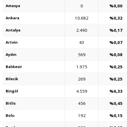
0
%0,00
Amasya
10.682
%0,32
Ankara
2.490
%0,17
Antalya
43
%0,07
Artvin
569
%0,08
Aydın
1.975
%0,25
Balıkesir
269
%0,25
Bilecik
4.559
%6,33
Bingöl
456
%0,45
Bitlis
192
%0,15
Bolu