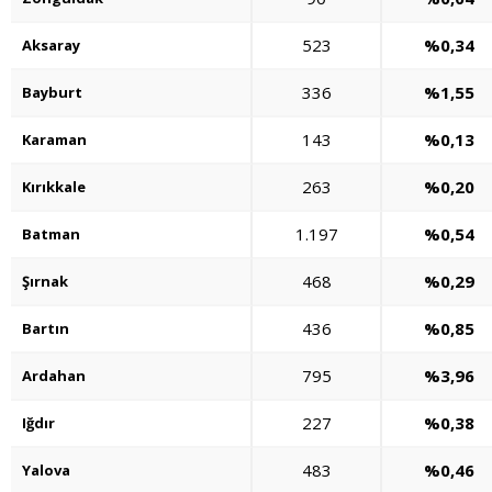
523
%0,34
Aksaray
336
%1,55
Bayburt
143
%0,13
Karaman
263
%0,20
Kırıkkale
1.197
%0,54
Batman
468
%0,29
Şırnak
436
%0,85
Bartın
795
%3,96
Ardahan
227
%0,38
Iğdır
483
%0,46
Yalova