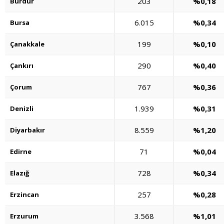
203
%0,18
Burdur
6.015
%0,34
Bursa
199
%0,10
Çanakkale
290
%0,40
Çankırı
767
%0,36
Çorum
1.939
%0,31
Denizli
8.559
%1,20
Diyarbakır
71
%0,04
Edirne
728
%0,34
Elazığ
257
%0,28
Erzincan
3.568
%1,01
Erzurum