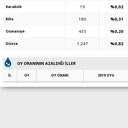
19
%0,02
Karabük
180
%0,31
Kilis
435
%0,20
Osmaniye
1.247
%0,82
Düzce
OY ORANININ AZALDIĞI İLLER
İL
OY
OY ORANI
2019 OYU