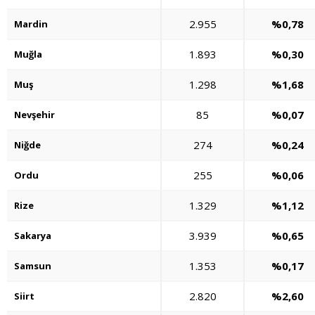
2.955
%0,78
Mardin
1.893
%0,30
Muğla
1.298
%1,68
Muş
85
%0,07
Nevşehir
274
%0,24
Niğde
255
%0,06
Ordu
1.329
%1,12
Rize
3.939
%0,65
Sakarya
1.353
%0,17
Samsun
2.820
%2,60
Siirt