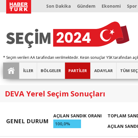
Son Dakika
Gündem
Ekonomi
Spor
* Seçim verileri AA tarafından verilmektedir. Kesin sonuçlar YSK tarafından açı
İLLER
BÖLGELER
PARTİLER
ADAYLAR
TÜM SEÇ
DEVA Yerel Seçim Sonuçları
AÇILAN SANDIK ORANI
TOPLAM SAND
GENEL DURUM
100,0%
AÇILAN SAND