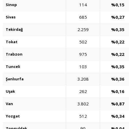
114
%0,15
Sinop
685
%0,27
Sivas
2.259
%0,35
Tekirdağ
502
%0,22
Tokat
975
%0,22
Trabzon
103
%0,35
Tunceli
3.208
%0,36
Şanlıurfa
262
%0,16
Uşak
3.802
%0,87
Van
512
%0,34
Yozgat
90
%0,04
Zonguldak