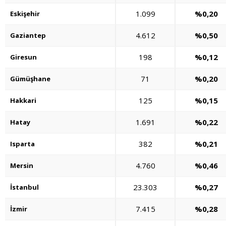
1.099
%0,20
Eskişehir
4.612
%0,50
Gaziantep
198
%0,12
Giresun
71
%0,20
Gümüşhane
125
%0,15
Hakkari
1.691
%0,22
Hatay
382
%0,21
Isparta
4.760
%0,46
Mersin
23.303
%0,27
İstanbul
7.415
%0,28
İzmir