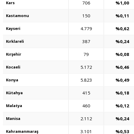
706
%1,00
Kars
150
%0,11
Kastamonu
4.779
%0,62
Kayseri
387
%0,24
Kırklareli
79
%0,08
Kırşehir
5.172
%0,46
Kocaeli
5.823
%0,49
Konya
415
%0,18
Kütahya
460
%0,12
Malatya
2.112
%0,24
Manisa
3.101
%0,53
Kahramanmaraş