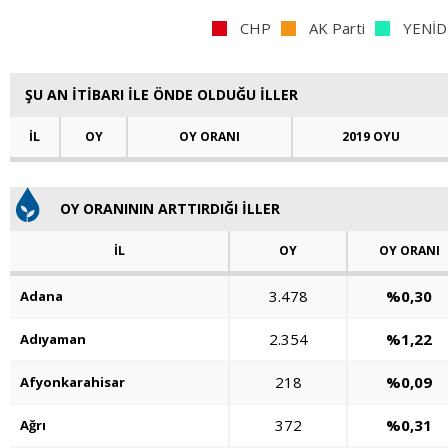
CHP
AK Parti
YENİD
ŞU AN İTİBARI İLE ÖNDE OLDUĞU İLLER
İL
OY
OY ORANI
2019 OYU
OY ORANININ ARTTIRDIĞI İLLER
İL
OY
OY ORANI
3.478
%0,30
Adana
2.354
%1,22
Adıyaman
218
%0,09
Afyonkarahisar
372
%0,31
Ağrı