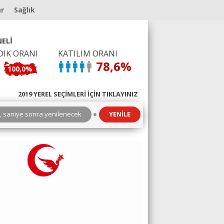
ar
Sağlık
ELİ
DIK ORANI
KATILIM ORANI
78,6%
100,0%
2019 YEREL SEÇİMLERİ İÇİN TIKLAYINIZ
3
saniye sonra yenilenecek
YENİLE