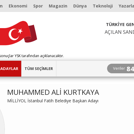
m
Ekonomi
Spor
Magazin
Dünya
Teknoloji
Yazarl
TÜRKİYE GEN
AÇILAN SAN
sonuçlar YSK tarafından açıklanacaktır.
8
Veriler
ADAYLAR
TÜM SEÇİMLER
MUHAMMED ALİ KURTKAYA
MİLLİYOL İstanbul Fatih Belediye Başkan Adayı