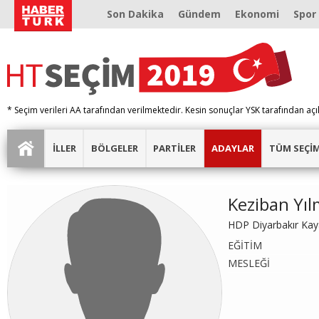
Son Dakika
Gündem
Ekonomi
Spor
* Seçim verileri AA tarafından verilmektedir. Kesin sonuçlar YSK tarafından açı
İLLER
BÖLGELER
PARTİLER
ADAYLAR
TÜM SEÇİ
Keziban Yı
HDP Diyarbakır Kay
EĞİTİM
MESLEĞİ