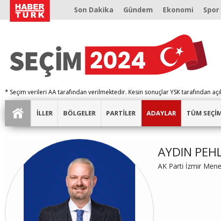
Son Dakika
Gündem
Ekonomi
Spor
* Seçim verileri AA tarafından verilmektedir. Kesin sonuçlar YSK tarafından açı
İLLER
BÖLGELER
PARTİLER
ADAYLAR
TÜM SEÇİ
AYDIN PEH
AK Parti İzmir Men