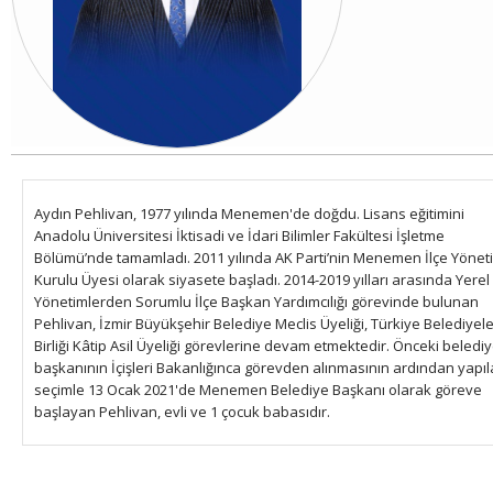
Aydın Pehlivan, 1977 yılında Menemen'de doğdu. Lisans eğitimini
Anadolu Üniversitesi İktisadi ve İdari Bilimler Fakültesi İşletme
Bölümü’nde tamamladı. 2011 yılında AK Parti’nin Menemen İlçe Yönet
Kurulu Üyesi olarak siyasete başladı. 2014-2019 yılları arasında Yerel
Yönetimlerden Sorumlu İlçe Başkan Yardımcılığı görevinde bulunan
Pehlivan, İzmir Büyükşehir Belediye Meclis Üyeliği, Türkiye Belediyel
Birliği Kâtip Asil Üyeliği görevlerine devam etmektedir. Önceki beledi
başkanının İçişleri Bakanlığınca görevden alınmasının ardından yapı
seçimle 13 Ocak 2021'de Menemen Belediye Başkanı olarak göreve
başlayan Pehlivan, evli ve 1 çocuk babasıdır.