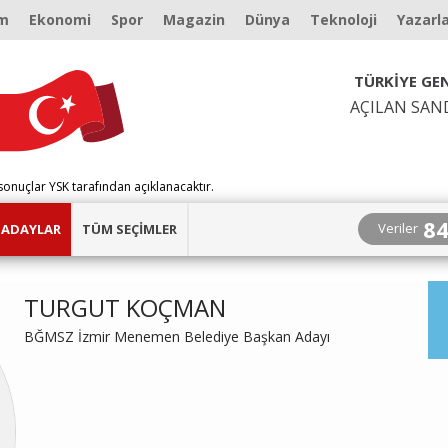
m
Ekonomi
Spor
Magazin
Dünya
Teknoloji
Yazarl
TÜRKİYE GEN
AÇILAN SAN
sonuçlar YSK tarafından açıklanacaktır.
8
Veriler
ADAYLAR
TÜM SEÇİMLER
TURGUT KOÇMAN
BĞMSZ İzmir Menemen Belediye Başkan Adayı