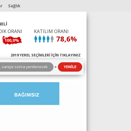
ar
Sağlık
ELİ
DIK ORANI
KATILIM ORANI
78,6%
100,0%
2019 YEREL SEÇİMLERİ İÇİN TIKLAYINIZ
3
saniye sonra yenilenecek
YENİLE