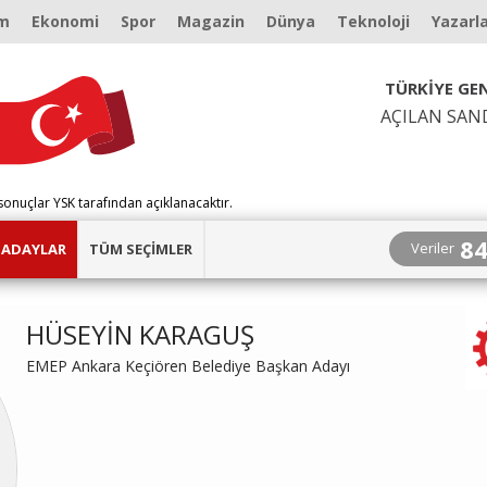
m
Ekonomi
Spor
Magazin
Dünya
Teknoloji
Yazarl
TÜRKİYE GEN
AÇILAN SAN
sonuçlar YSK tarafından açıklanacaktır.
8
Veriler
ADAYLAR
TÜM SEÇİMLER
HÜSEYİN KARAGUŞ
EMEP Ankara Keçiören Belediye Başkan Adayı