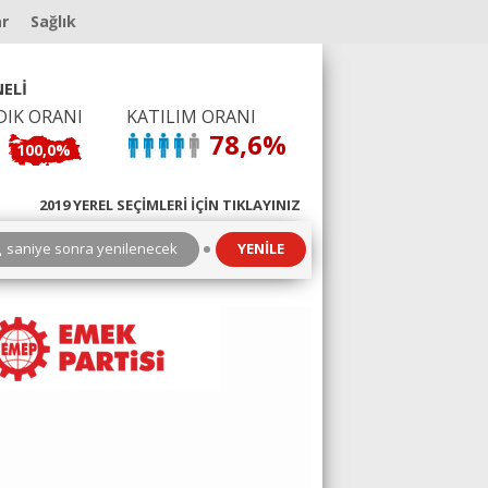
ar
Sağlık
ELİ
DIK ORANI
KATILIM ORANI
78,6%
100,0%
2019 YEREL SEÇİMLERİ İÇİN TIKLAYINIZ
3
saniye sonra yenilenecek
YENİLE