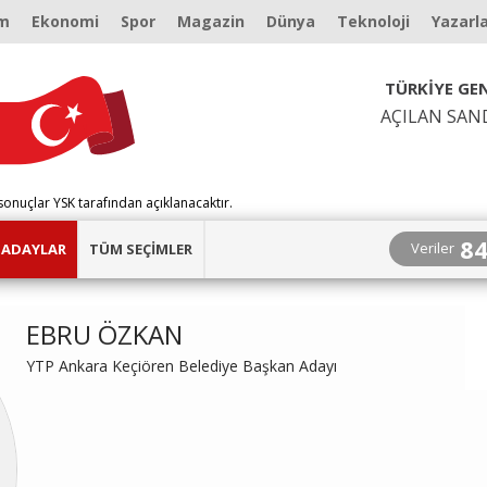
m
Ekonomi
Spor
Magazin
Dünya
Teknoloji
Yazarl
TÜRKİYE GEN
AÇILAN SAN
sonuçlar YSK tarafından açıklanacaktır.
8
Veriler
ADAYLAR
TÜM SEÇİMLER
EBRU ÖZKAN
YTP Ankara Keçiören Belediye Başkan Adayı