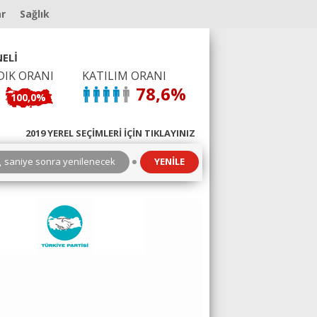
ar
Sağlık
ELİ
DIK ORANI
KATILIM ORANI
78,6%
100,0%
2019 YEREL SEÇİMLERİ İÇİN TIKLAYINIZ
3
saniye sonra yenilenecek
YENİLE