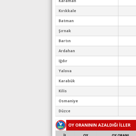
Karaman
Kırıkkale
Batman
Şırnak
Bartın
Ardahan
Iğdır
Yalova
Karabük
Kilis
Osmaniye
Düzce
OY ORANININ AZALDIĞI İLLER
İL
OY
OY ORANI