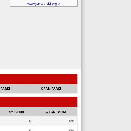
www.yurtpartisi.org.tr
 FARKI
ORAN FARKI
OY FARKI
ORAN FARKI
0
0%
0
0%