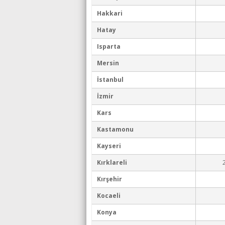
Hakkari
Hatay
Isparta
Mersin
İstanbul
İzmir
Kars
Kastamonu
Kayseri
Kırklareli
Kırşehir
Kocaeli
Konya