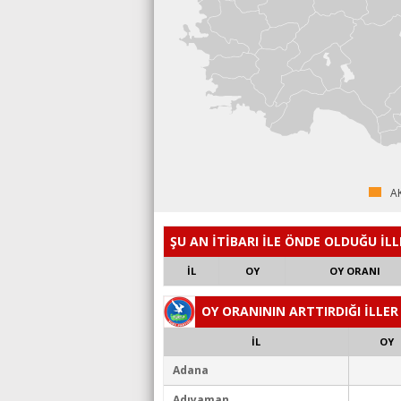
AK
ŞU AN İTİBARI İLE ÖNDE OLDUĞU İLL
İL
OY
OY ORANI
OY ORANININ ARTTIRDIĞI İLLER
İL
OY
Adana
Adıyaman