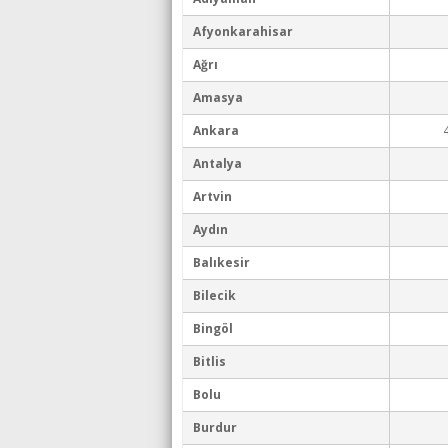
Afyonkarahisar
Ağrı
Amasya
Ankara
Antalya
Artvin
Aydın
Balıkesir
Bilecik
Bingöl
Bitlis
Bolu
Burdur