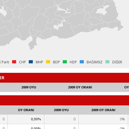
 Parti
CHP
MHP
BDP
HDP
BAĞIMSIZ
DİĞER
ER
2009 OYU
2009 OY ORANI
OY
OY ORANI
2009 OYU
2009 OY ORANI
0
0,00%
0
0%
0
0,00%
0
0%