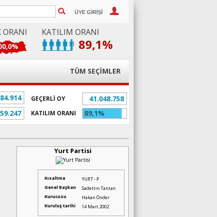
ÜYE GİRİŞİ
K ORANI
KATILIM ORANI
89,1%
00,0%
TÜM SEÇİMLER
084.914
41.048.758
GEÇERLİ OY
859.247
89,1%
KATILIM ORANI
Yurt Partisi
Kısaltma
YURT - P
Genel Başkan
Sadettin Tantan
Kurucusu
Hakan Önder
Kuruluş tarihi
14 Mart 2002