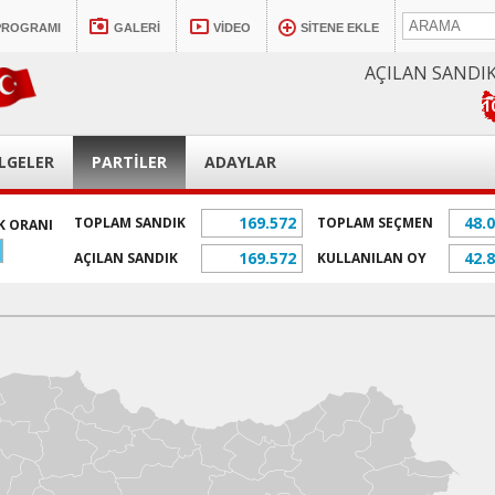
PROGRAMI
GALERİ
VİDEO
SİTENE EKLE
AÇILAN SANDI
1
LGELER
PARTİLER
ADAYLAR
169.572
48.
TOPLAM SANDIK
TOPLAM SEÇMEN
K ORANI
169.572
42.
AÇILAN SANDIK
KULLANILAN OY