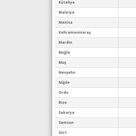
Kütahya
Malatya
Manisa
Kahramanmaraş
Mardin
Muğla
Muş
Nevşehir
Niğde
Ordu
Rize
Sakarya
Samsun
Siirt