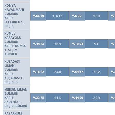
KONYA
HAVALİMANI
GÜMRÜK
1.433
130
%66,10
%6,00
%1
KAPISI
SELÇUKLU 1.
GEÇİCİ
KUMLU
KARAYOLU
GÜMRÜK
368
91
%44,23
%10,94
%1
KAPISI KUMLU
1. SEÇİM
KURULU
KUŞADASI
LİMANI
GÜMRÜK
244
732
%18,22
%54,67
%3
KAPISI
KUŞADASI 1.
GEÇİCİ G
MERSİN LİMAN
GÜMRÜK
116
229
KAPISI
%22,75
%44,90
%4
AKDENİZ 1.
GEÇİCİ GÜMRÜ
PAZARKULE