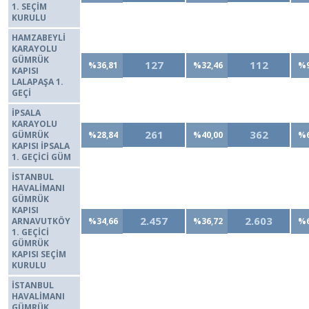
1. SEÇİM
KURULU
HAMZABEYLİ
KARAYOLU
GÜMRÜK
127
112
%36,81
%32,46
%9
KAPISI
LALAPAŞA 1.
GEÇİ
İPSALA
KARAYOLU
261
362
GÜMRÜK
%28,84
%40,00
%6
KAPISI İPSALA
1. GEÇİCİ GÜM
İSTANBUL
HAVALİMANI
GÜMRÜK
KAPISI
2.457
2.603
ARNAVUTKÖY
%34,66
%36,72
%6
1. GEÇİCİ
GÜMRÜK
KAPISI SEÇİM
KURULU
İSTANBUL
HAVALİMANI
GÜMRÜK