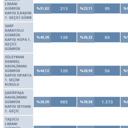
LİMANI
213
95
GÜMRÜK
%51,82
%23,11
%9
KAPISI İLKADIM
1. GEÇİCİ GÜMR
SARP
KARAYOLU
GÜMRÜK
138
80
%45,39
%26,32
%1
KAPISI HOPA 1.
GEÇİCİ
GÜMRÜK
SÜLEYMAN
DEMİREL
HAVALİMANI
120
56
GÜMRÜK
%44,12
%20,59
%1
KAPISI ISPARTA
1. SEÇİM
KURULU
ŞAKİRPAŞA
HAVALİMANI
985
1.373
GÜMRÜK
%28,39
%39,58
%8
KAPISI SEYHAN
1. GEÇİC
TAŞUCU
LİMANI