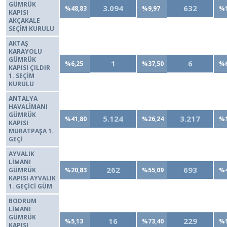
GÜMRÜK
3.094
632
%48,83
%9,97
%1
KAPISI
AKÇAKALE
SEÇİM KURULU
AKTAŞ
KARAYOLU
GÜMRÜK
1
6
%6,25
%37,50
%6
KAPISI ÇILDIR
1. SEÇİM
KURULU
ANTALYA
HAVALİMANI
GÜMRÜK
5.124
3.217
%41,80
%26,24
%1
KAPISI
MURATPAŞA 1.
GEÇİ
AYVALIK
LİMANI
262
693
GÜMRÜK
%20,83
%55,09
%4
KAPISI AYVALIK
1. GEÇİCİ GÜM
BODRUM
LİMANI
GÜMRÜK
16
229
%5,13
%73,40
%1
KAPISI