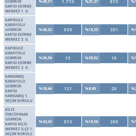
1.774
810
GÜMRÜK
%46,57
%21,27
%1
KAPISI EDİRNE
MERKEZ 1. G
KAPIKULE
KARAYOLU
839
351
GÜMRÜK
%46,02
%19,25
%1
KAPISI EDİRNE
MERKEZ 2. G
KAPIKULE
KARAYOLU
15
16
GÜMRÜK
%36,59
%39,02
%1
KAPISI EDİRNE
MERKEZ 3. G
KARKAMIŞ
KARAYOLU
GÜMRÜK
121
28
%38,66
%8,95
%2
KAPISI
KARKAMIŞ 1.
SEÇİM KURULU
KİLİS
ÖNCÜPINAR
GÜMRÜK
813
200
%43,02
%10,58
%1
KAPISI KİLİS
MERKEZ İLÇE 1.
SEÇİM KURULU