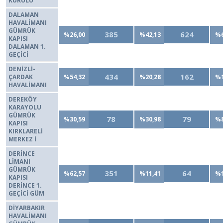
KURULU
DALAMAN
HAVALİMANI
GÜMRÜK
385
624
%26,00
%42,13
%6
KAPISI
DALAMAN 1.
GEÇİCİ
DENİZLİ-
434
162
ÇARDAK
%54,32
%20,28
%1
HAVALİMANI
DEREKÖY
KARAYOLU
GÜMRÜK
78
79
%30,59
%30,98
%8
KAPISI
KIRKLARELİ
MERKEZ İ
DERİNCE
LİMANI
GÜMRÜK
351
64
%62,57
%11,41
%1
KAPISI
DERİNCE 1.
GEÇİCİ GÜM
DİYARBAKIR
HAVALİMANI