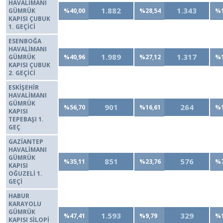
HAVALİMANI
1.882
1.343
GÜMRÜK
%40,00
%28,54
%1
KAPISI ÇUBUK
1. GEÇİCİ
ESENBOĞA
HAVALİMANI
1.989
1.317
GÜMRÜK
%40,96
%27,12
%1
KAPISI ÇUBUK
2. GEÇİCİ
ESKİŞEHİR
HAVALİMANI
GÜMRÜK
901
264
%56,70
%16,61
%1
KAPISI
TEPEBAŞI 1.
GEÇ
GAZİANTEP
HAVALİMANI
GÜMRÜK
851
576
%35,11
%23,76
%7
KAPISI
OĞUZELİ 1.
GEÇİ
HABUR
KARAYOLU
GÜMRÜK
1.593
329
%47,41
%9,79
%1
KAPISI SİLOPİ