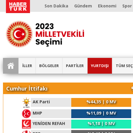
Son Dakika
Gündem
Ekonomi
Spor
İLLER
BÖLGELER
PARTİLER
YURTDIŞI
TÜM SEÇ
Cumhur İttifakı
AK Parti
%44,35 | 0 MV
MHP
%11,09 | 0 MV
YENİDEN REFAH
%1,18 | 0 MV