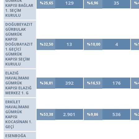
GÜMRÜK
129
35
%25,65
%6,96
%4
KAPISI BAĞLAR
1. SEÇİM
KURULU
DOĞUBEYAZIT
GÜRBULAK
GÜMRÜK
KAPISI
13
4
DOĞUBAYAZIT
%32,50
%10,00
%1
1.GEÇİCİ
GÜMRÜK
KAPISI SEÇİM
KURULU
ELAZIĞ
HAVALİMANI
392
176
GÜMRÜK
%36,81
%16,53
%4
KAPISI ELAZIĞ
MERKEZ 1. G
ERKİLET
HAVALİMANI
GÜMRÜK
2.901
536
%53,38
%9,86
%2
KAPISI
KOCASİNAN 1.
GEÇİ
ESENBOĞA