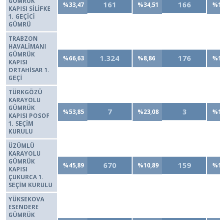
GÜMRÜK
161
166
%33,47
%34,51
%1
KAPISI SİLİFKE
1. GEÇİCİ
GÜMRÜ
TRABZON
HAVALİMANI
GÜMRÜK
1.324
176
%66,63
%8,86
%1
KAPISI
ORTAHİSAR 1.
GEÇİ
TÜRKGÖZÜ
KARAYOLU
GÜMRÜK
7
3
%53,85
%23,08
%1
KAPISI POSOF
1. SEÇİM
KURULU
ÜZÜMLÜ
KARAYOLU
GÜMRÜK
670
159
%45,89
%10,89
%1
KAPISI
ÇUKURCA 1.
SEÇİM KURULU
YÜKSEKOVA
ESENDERE
GÜMRÜK