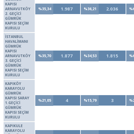
KAPISI
1.987
2.036
ARNAVUTKÖY
%35,34
%36,21
%6
2. GEÇİCİ
GÜMRÜK
KAPISI SEÇİM
KURULU
İSTANBUL
HAVALİMANI
GÜMRÜK
KAPISI
1.877
1.815
ARNAVUTKÖY
%35,70
%34,53
%6
3. GEÇİCİ
GÜMRÜK
KAPISI SEÇİM
KURULU
KAPIKÖY
KARAYOLU
GÜMRÜK
KAPISI SARAY
4
3
%21,05
%15,79
%2
1.GEÇİCİ
GÜMRÜK
KAPISI SEÇİM
KURULU
KAPIKULE
KARAYOLU