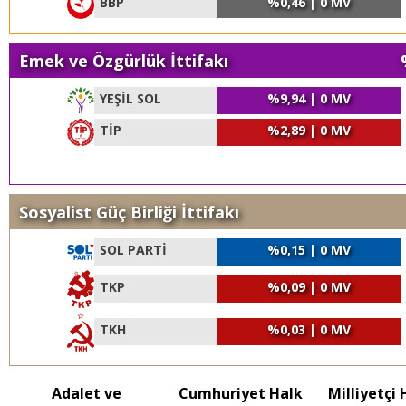
BBP
%0,46 | 0 MV
Emek ve Özgürlük İttifakı
YEŞİL SOL
%9,94 | 0 MV
TİP
%2,89 | 0 MV
Sosyalist Güç Birliği İttifakı
SOL PARTİ
%0,15 | 0 MV
TKP
%0,09 | 0 MV
TKH
%0,03 | 0 MV
Adalet ve
Cumhuriyet Halk
Milliyetçi