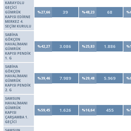
KARAYOLU
GEÇİCİ
39
68
GÜMRÜK
%27,66
%48,23
%6
KAPISI EDİRNE
MERKEZ 4.
SEÇİM KURULU
SABİHA
GÖKÇEN
HAVALİMANI
3.086
1.886
%42,27
%25,83
%1
GÜMRÜK
KAPISI PENDİK
1. G
SABİHA
GÖKÇEN
HAVALİMANI
7.989
5.969
%39,46
%29,48
%8
GÜMRÜK
KAPISI PENDİK
2. G
SAMSUN
HAVALİMANI
GÜMRÜK
1.626
455
%59,45
%16,64
%1
KAPISI
ÇARŞAMBA 1.
GEÇİCİ
SAMSUN