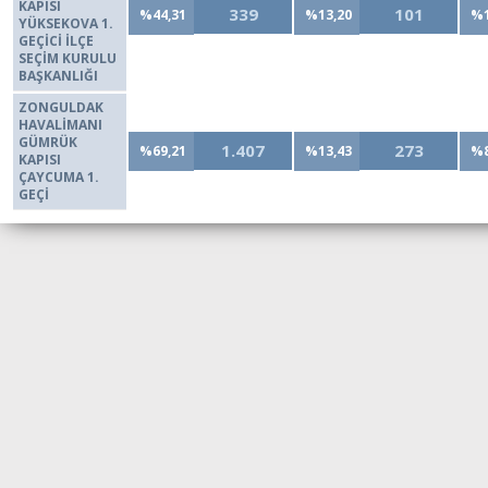
KAPISI
339
101
%44,31
%13,20
%1
YÜKSEKOVA 1.
GEÇİCİ İLÇE
SEÇİM KURULU
BAŞKANLIĞI
ZONGULDAK
HAVALİMANI
GÜMRÜK
1.407
273
%69,21
%13,43
%8
KAPISI
ÇAYCUMA 1.
GEÇİ