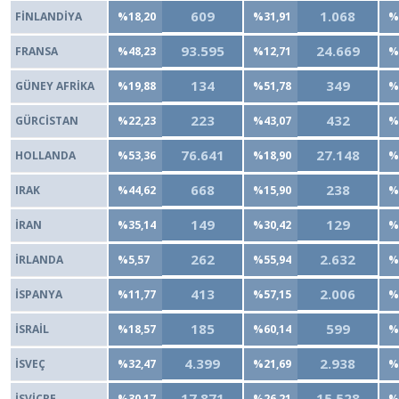
609
1.068
FİNLANDİYA
%18,20
%31,91
%
93.595
24.669
FRANSA
%48,23
%12,71
%
134
349
GÜNEY AFRİKA
%19,88
%51,78
%
223
432
GÜRCİSTAN
%22,23
%43,07
%
76.641
27.148
HOLLANDA
%53,36
%18,90
%
668
238
IRAK
%44,62
%15,90
%
149
129
İRAN
%35,14
%30,42
%
262
2.632
İRLANDA
%5,57
%55,94
%
413
2.006
İSPANYA
%11,77
%57,15
%
185
599
İSRAİL
%18,57
%60,14
%
4.399
2.938
İSVEÇ
%32,47
%21,69
%
17.871
15.528
İSVİÇRE
%30,17
%26,21
%