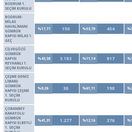
BODRUM 1.
SEÇİM KURULU
BODRUM-
MİLAS
HAVALİMANI
150
454
%17,77
%53,79
%5
GÜMRÜK
KAPISI MİLAS 1.
GEÇ
CİLVEGÖZÜ
GÜMRÜK
3.183
817
KAPISI
%43,38
%11,14
%1
REYHANLI 1.
SEÇİM KURULU
ÇEŞME DENİZ
LİMANI
GÜMRÜK
30
198
%9,26
%61,11
%2
KAPISI ÇEŞME
1. SEÇİM
KURULU
ÇOBANBEY
KARAYOLU
GÜMRÜK
1.277
376
%41,31
%12,16
%1
KAPISI ELBEYLİ
1. SEÇİM