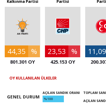
Kalkınma Partisi
Partisi
Parti
44,35
%
23,53
%
11,09
801.301 OY
425.153 OY
200.30
OY KULLANILAN ÜLKELER
AÇILAN SANDIK ORANI
TOPLAM SAN
GENEL DURUM
%100
AÇILAN SAND