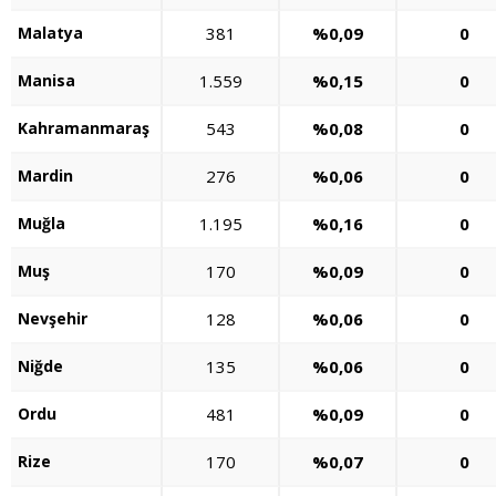
Malatya
381
%0,09
0
Manisa
1.559
%0,15
0
Kahramanmaraş
543
%0,08
0
Mardin
276
%0,06
0
Muğla
1.195
%0,16
0
Muş
170
%0,09
0
Nevşehir
128
%0,06
0
Niğde
135
%0,06
0
Ordu
481
%0,09
0
Rize
170
%0,07
0