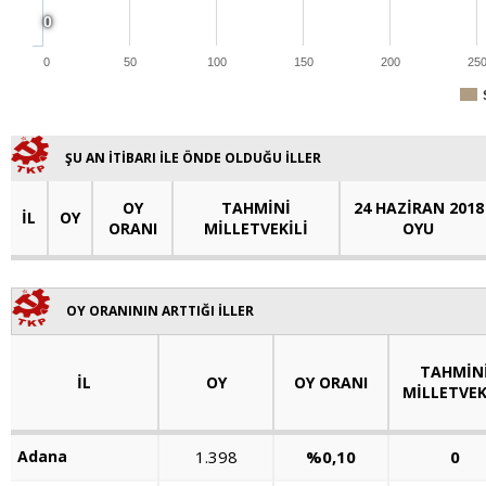
0
0
50
100
150
200
25
ŞU AN İTİBARI İLE ÖNDE OLDUĞU İLLER
OY
TAHMİNİ
24 HAZİRAN 2018
İL
OY
ORANI
MİLLETVEKİLİ
OYU
OY ORANININ ARTTIĞI İLLER
TAHMİN
İL
OY
OY ORANI
MİLLETVEK
Adana
1.398
%0,10
0