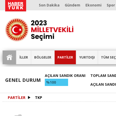
Son Dakika
Gündem
Ekonomi
Spor
İLLER
BÖLGELER
PARTİLER
YURTDIŞI
TÜM SEÇ
AÇILAN SANDIK ORANI
TOPLAM SAND
GENEL DURUM
%100
AÇILAN SAND
PARTİLER
TKP