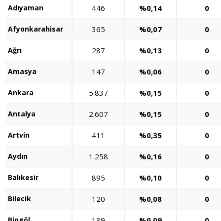
Adıyaman
446
%0,14
0
Afyonkarahisar
365
%0,07
0
Ağrı
287
%0,13
0
Amasya
147
%0,06
0
Ankara
5.837
%0,15
0
Antalya
2.607
%0,15
0
Artvin
411
%0,35
0
Aydın
1.258
%0,16
0
Balıkesir
895
%0,10
0
Bilecik
120
%0,08
0
Bingöl
139
%0,09
0