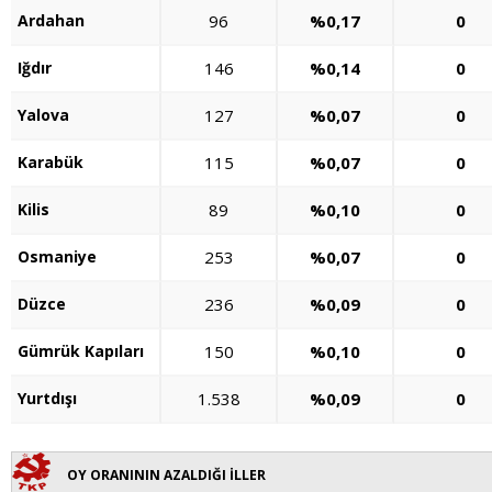
Ardahan
96
%0,17
0
Iğdır
146
%0,14
0
Yalova
127
%0,07
0
Karabük
115
%0,07
0
Kilis
89
%0,10
0
Osmaniye
253
%0,07
0
Düzce
236
%0,09
0
Gümrük Kapıları
150
%0,10
0
Yurtdışı
1.538
%0,09
0
OY ORANININ AZALDIĞI İLLER