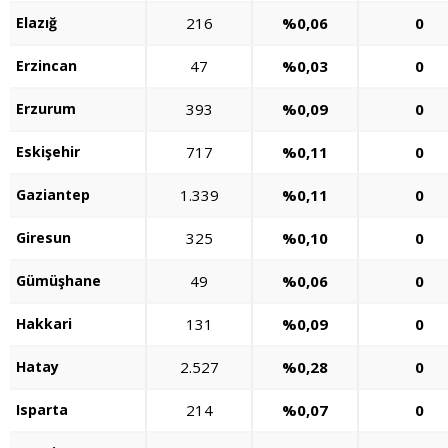
Elazığ
216
%0,06
0
Erzincan
47
%0,03
0
Erzurum
393
%0,09
0
Eskişehir
717
%0,11
0
Gaziantep
1.339
%0,11
0
Giresun
325
%0,10
0
Gümüşhane
49
%0,06
0
Hakkari
131
%0,09
0
Hatay
2.527
%0,28
0
Isparta
214
%0,07
0