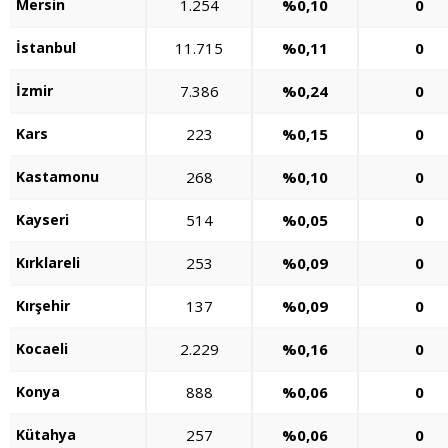
Mersin
1.254
%0,10
0
İstanbul
11.715
%0,11
0
İzmir
7.386
%0,24
0
Kars
223
%0,15
0
Kastamonu
268
%0,10
0
Kayseri
514
%0,05
0
Kırklareli
253
%0,09
0
Kırşehir
137
%0,09
0
Kocaeli
2.229
%0,16
0
Konya
888
%0,06
0
Kütahya
257
%0,06
0