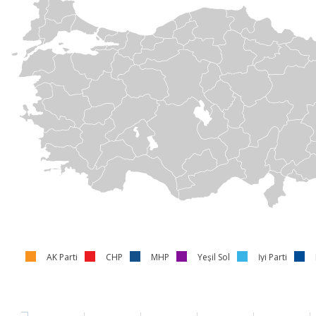
AK Parti
CHP
MHP
Yeşil Sol
İyi Parti