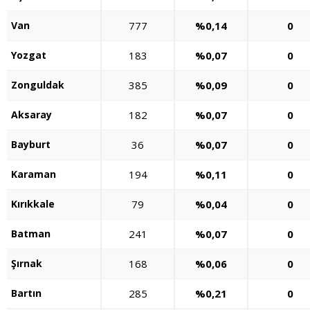
Van
777
%0,14
0
Yozgat
183
%0,07
0
Zonguldak
385
%0,09
0
Aksaray
182
%0,07
0
Bayburt
36
%0,07
0
Karaman
194
%0,11
0
Kırıkkale
79
%0,04
0
Batman
241
%0,07
0
Şırnak
168
%0,06
0
Bartın
285
%0,21
0