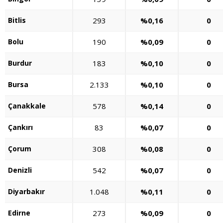
Bitlis
293
%0,16
0
Bolu
190
%0,09
0
Burdur
183
%0,10
0
Bursa
2.133
%0,10
0
Çanakkale
578
%0,14
0
Çankırı
83
%0,07
0
Çorum
308
%0,08
0
Denizli
542
%0,07
0
Diyarbakır
1.048
%0,11
0
Edirne
273
%0,09
0