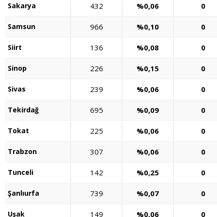
Sakarya
432
%0,06
0
Samsun
966
%0,10
0
Siirt
136
%0,08
0
Sinop
226
%0,15
0
Sivas
239
%0,06
0
Tekirdağ
695
%0,09
0
Tokat
225
%0,06
0
Trabzon
307
%0,06
0
Tunceli
142
%0,25
0
Şanlıurfa
739
%0,07
0
Uşak
149
%0,06
0