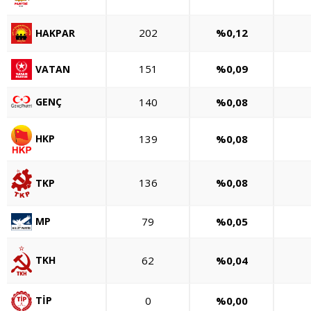
202
%0,12
HAKPAR
151
%0,09
VATAN
GENÇ
140
%0,08
139
%0,08
HKP
136
%0,08
TKP
79
%0,05
MP
62
%0,04
TKH
0
%0,00
TİP