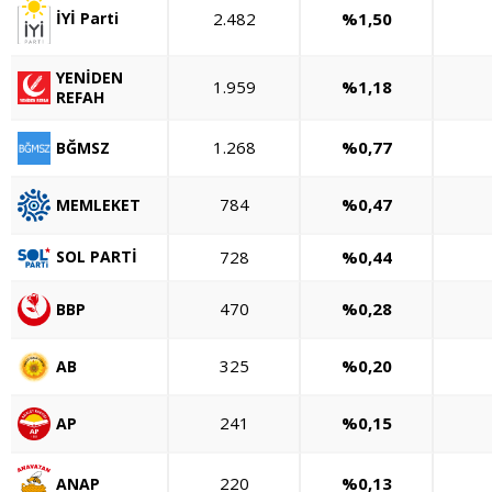
2.482
%1,50
İYİ Parti
YENİDEN
1.959
%1,18
REFAH
1.268
%0,77
BĞMSZ
784
%0,47
MEMLEKET
728
%0,44
SOL PARTİ
470
%0,28
BBP
325
%0,20
AB
241
%0,15
AP
220
%0,13
ANAP