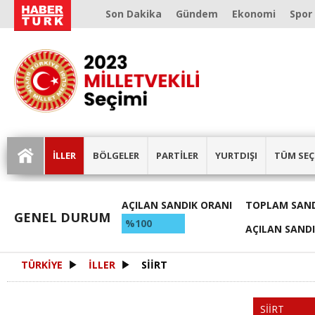
Son Dakika
Gündem
Ekonomi
Spor
İLLER
BÖLGELER
PARTİLER
YURTDIŞI
TÜM SEÇ
AÇILAN SANDIK ORANI
TOPLAM SAND
GENEL DURUM
%100
AÇILAN SAND
TÜRKİYE
İLLER
SİİRT
SİİRT