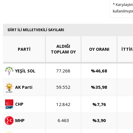
* Karşılaştı
kullanılmışt
SİİRT İLİ MİLLETVEKİLİ SAYILARI
ALDIĞI
PARTİ
OY ORANI
İTTİF
TOPLAM OY
77.268
%46,68
YEŞİL SOL
59.552
%35,98
AK Parti
12.842
%7,76
CHP
6.463
%3,90
MHP