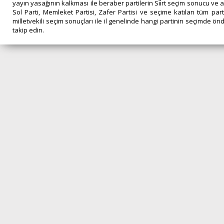
yayın yasağının kalkması ile beraber partilerin Si̇i̇rt seçim sonucu ve al
Sol Parti, Memleket Partisi, Zafer Partisi ve seçime katılan tüm partile
milletvekili seçim sonuçları ile il genelinde hangi partinin seçimde önde
takip edin.