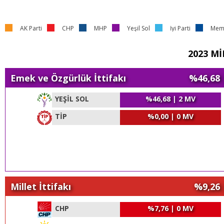
AK Parti
CHP
MHP
Yeşil Sol
İyi Parti
Meml
2023 Mİ
Emek ve Özgürlük İttifakı
%46,68 
YEŞİL SOL
%46,68 | 2 MV
TİP
%0,00 | 0 MV
Millet İttifakı
%9,26 
CHP
%7,76 | 0 MV