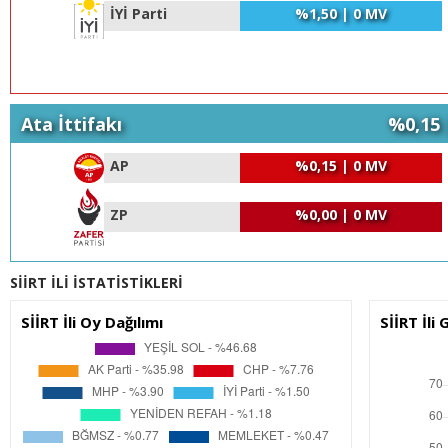
İYİ Parti
%1,50 | 0 MV
Ata İttifakı
%0,15 
AP
%0,15 | 0 MV
ZP
%0,00 | 0 MV
SİİRT İLİ İSTATİSTİKLERİ
SİİRT İli Oy Dağılımı
SİİRT İli