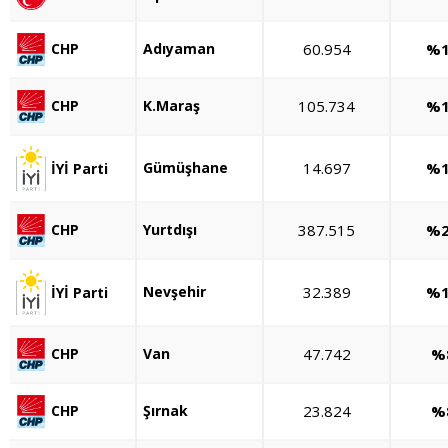
Adıyaman
60.954
%1
CHP
K.Maraş
105.734
%1
CHP
Gümüşhane
14.697
%1
İYİ Parti
Yurtdışı
387.515
%2
CHP
Nevşehir
32.389
%1
İYİ Parti
Van
47.742
%
CHP
Şırnak
23.824
%
CHP