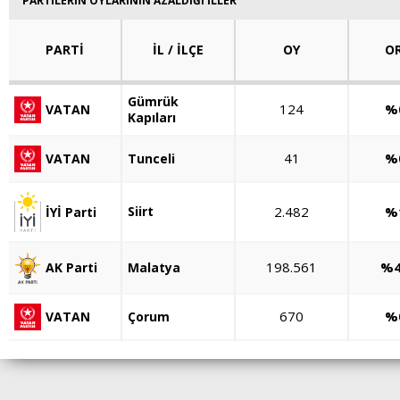
PARTİLERİN OYLARININ AZALDIĞI İLLER
PARTİ
İL / İLÇE
OY
O
Gümrük
124
%
VATAN
Kapıları
41
%
VATAN
Tunceli
Siirt
2.482
%
İYİ Parti
198.561
%4
Malatya
AK Parti
670
%
VATAN
Çorum