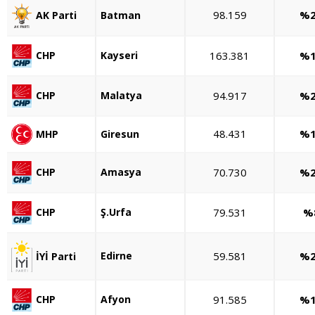
98.159
%2
Batman
AK Parti
Kayseri
163.381
%1
CHP
Malatya
94.917
%2
CHP
48.431
%1
MHP
Giresun
Amasya
70.730
%2
CHP
Ş.Urfa
79.531
%
CHP
Edirne
59.581
%2
İYİ Parti
Afyon
91.585
%1
CHP