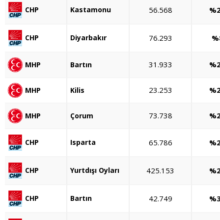
Kastamonu
56.568
%2
CHP
Diyarbakır
76.293
%
CHP
31.933
%2
MHP
Bartın
23.253
%2
MHP
Kilis
73.738
%2
MHP
Çorum
Isparta
65.786
%2
CHP
Yurtdışı Oyları
425.153
%2
CHP
Bartın
42.749
%3
CHP