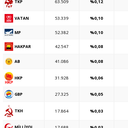
63.509
%0,12
TKP
53.339
%0,10
VATAN
52.382
%0,10
MP
42.547
%0,08
HAKPAR
41.086
%0,08
AB
31.928
%0,06
HKP
27.325
%0,05
GBP
17.864
%0,03
TKH
17.688
%0,03
MİLLİYOL