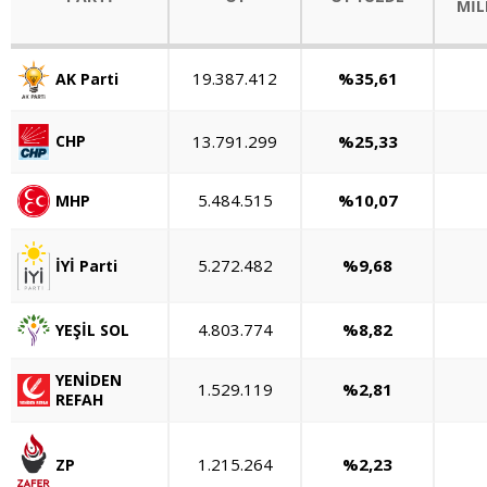
MİL
19.387.412
%35,61
AK Parti
13.791.299
%25,33
CHP
5.484.515
%10,07
MHP
5.272.482
%9,68
İYİ Parti
4.803.774
%8,82
YEŞİL SOL
YENİDEN
1.529.119
%2,81
REFAH
1.215.264
%2,23
ZP