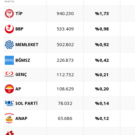
940.230
%1,73
TİP
533.409
%0,98
BBP
502.802
%0,92
MEMLEKET
226.873
%0,42
BĞMSZ
GENÇ
112.732
%0,21
108.629
%0,20
AP
78.032
%0,14
SOL PARTİ
65.686
%0,12
ANAP