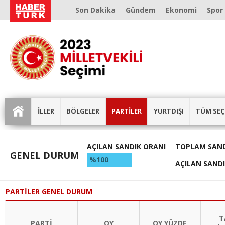
Son Dakika
Gündem
Ekonomi
Spor
İLLER
BÖLGELER
PARTİLER
YURTDIŞI
TÜM SEÇ
AÇILAN SANDIK ORANI
TOPLAM SAND
GENEL DURUM
%100
AÇILAN SAND
PARTİLER GENEL DURUM
T
PARTİ
OY
OY YÜZDE