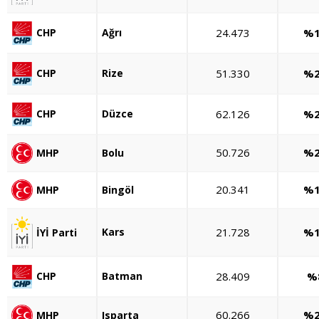
Ağrı
24.473
%1
CHP
Rize
51.330
%2
CHP
Düzce
62.126
%2
CHP
50.726
%2
MHP
Bolu
20.341
%1
MHP
Bingöl
Kars
21.728
%1
İYİ Parti
Batman
28.409
%
CHP
60.266
%2
MHP
Isparta