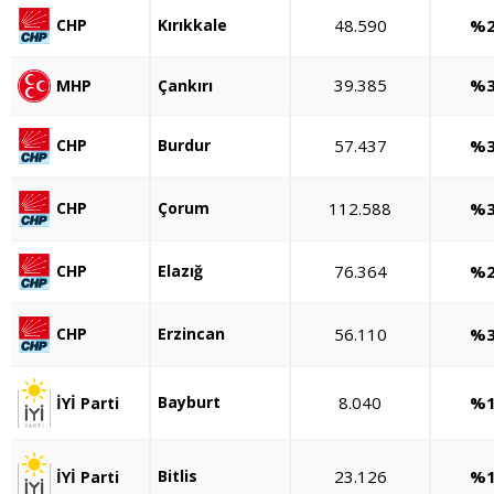
Kırıkkale
48.590
%2
CHP
39.385
%3
MHP
Çankırı
Burdur
57.437
%3
CHP
Çorum
112.588
%3
CHP
Elazığ
76.364
%2
CHP
Erzincan
56.110
%3
CHP
Bayburt
8.040
%1
İYİ Parti
Bitlis
23.126
%1
İYİ Parti