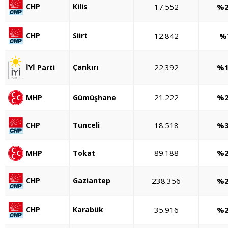
Kilis
17.552
%2
CHP
Siirt
12.842
%
CHP
Çankırı
22.392
%1
İYİ Parti
21.222
%2
MHP
Gümüşhane
Tunceli
18.518
%3
CHP
89.188
%2
MHP
Tokat
Gaziantep
238.356
%2
CHP
Karabük
35.916
%2
CHP