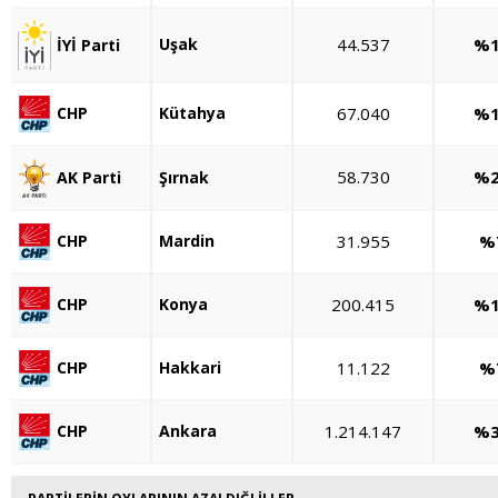
Uşak
44.537
%1
İYİ Parti
Kütahya
67.040
%1
CHP
58.730
%2
Şırnak
AK Parti
Mardin
31.955
%
CHP
Konya
200.415
%1
CHP
Hakkari
11.122
%
CHP
Ankara
1.214.147
%3
CHP