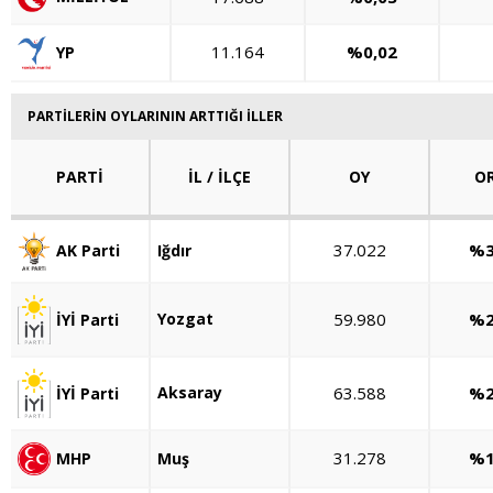
11.164
%0,02
YP
PARTİLERİN OYLARININ ARTTIĞI İLLER
PARTİ
İL / İLÇE
OY
O
37.022
%3
Iğdır
AK Parti
Yozgat
59.980
%2
İYİ Parti
Aksaray
63.588
%2
İYİ Parti
31.278
%1
MHP
Muş