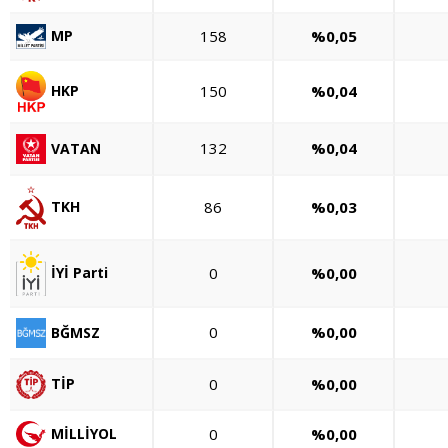
158
%0,05
MP
150
%0,04
HKP
132
%0,04
VATAN
86
%0,03
TKH
0
%0,00
İYİ Parti
0
%0,00
BĞMSZ
0
%0,00
TİP
0
%0,00
MİLLİYOL