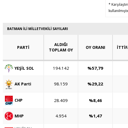
* Karşılaştı
kullanılmışt
BATMAN İLİ MİLLETVEKİLİ SAYILARI
ALDIĞI
PARTİ
OY ORANI
İTTİF
TOPLAM OY
194.142
%57,79
YEŞİL SOL
98.159
%29,22
AK Parti
28.409
%8,46
CHP
4.954
%1,47
MHP