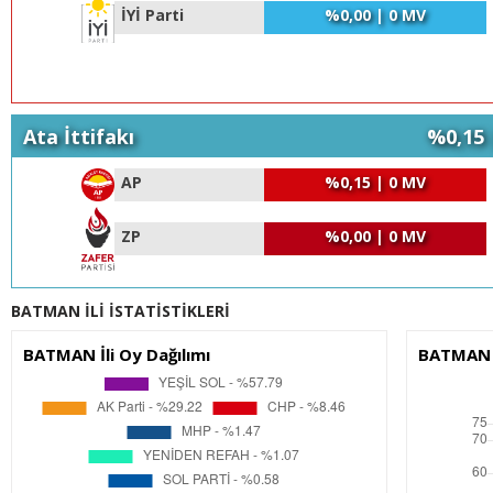
İYİ Parti
%0,00 | 0 MV
Ata İttifakı
%0,15 
AP
%0,15 | 0 MV
ZP
%0,00 | 0 MV
BATMAN İLİ İSTATİSTİKLERİ
BATMAN İli Oy Dağılımı
BATMAN İ