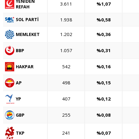
YENİDEN
3.611
%1,07
REFAH
1.938
%0,58
SOL PARTİ
1.202
%0,36
MEMLEKET
1.057
%0,31
BBP
542
%0,16
HAKPAR
498
%0,15
AP
407
%0,12
YP
255
%0,08
GBP
241
%0,07
TKP