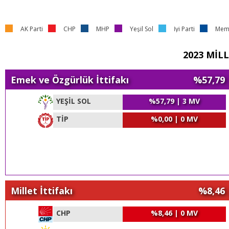
AK Parti
CHP
MHP
Yeşil Sol
İyi Parti
Meml
2023 MİL
Emek ve Özgürlük İttifakı
%57,79 
YEŞİL SOL
%57,79 | 3 MV
TİP
%0,00 | 0 MV
Millet İttifakı
%8,46 
CHP
%8,46 | 0 MV