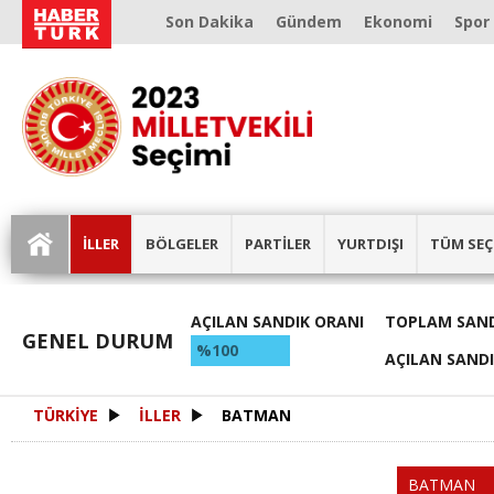
Son Dakika
Gündem
Ekonomi
Spor
İLLER
BÖLGELER
PARTİLER
YURTDIŞI
TÜM SEÇ
AÇILAN SANDIK ORANI
TOPLAM SAND
GENEL DURUM
%100
AÇILAN SAND
TÜRKİYE
İLLER
BATMAN
BATMAN