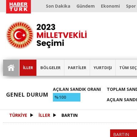
Son Dakika
Gündem
Ekonomi
Spor
İLLER
BÖLGELER
PARTİLER
YURTDIŞI
TÜM SEÇ
AÇILAN SANDIK ORANI
TOPLAM SAND
GENEL DURUM
%100
AÇILAN SAND
TÜRKİYE
İLLER
BARTIN
BARTIN