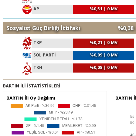
AP
%0,51 | 0 MV
Sosyalist Güç Birliği İttifakı
%0,38 
TKP
%0,21 | 0 MV
SOL PARTİ
%0,09 | 0 MV
TKH
%0,08 | 0 MV
BARTIN İLİ İSTATİSTİKLERİ
BARTIN İli Oy Dağılımı
BARTIN İ