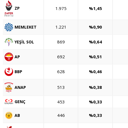
1.975
%1,45
ZP
1.221
%0,90
MEMLEKET
869
%0,64
YEŞİL SOL
692
%0,51
AP
628
%0,46
BBP
513
%0,38
ANAP
GENÇ
453
%0,33
446
%0,33
AB