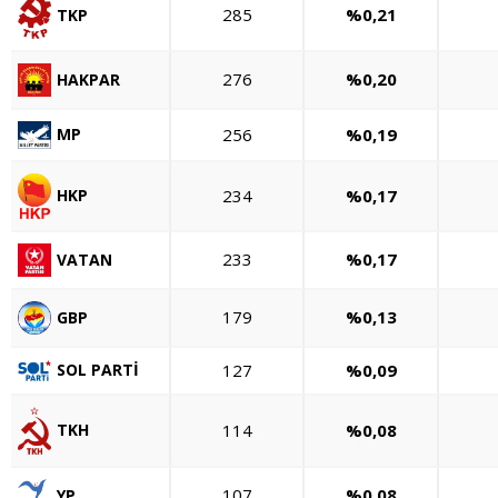
285
%0,21
TKP
276
%0,20
HAKPAR
256
%0,19
MP
234
%0,17
HKP
233
%0,17
VATAN
179
%0,13
GBP
127
%0,09
SOL PARTİ
114
%0,08
TKH
107
%0,08
YP