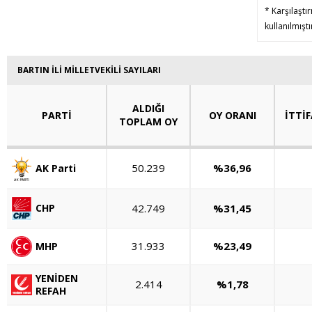
* Karşılaştı
kullanılmışt
BARTIN İLİ MİLLETVEKİLİ SAYILARI
ALDIĞI
PARTİ
OY ORANI
İTTİF
TOPLAM OY
50.239
%36,96
AK Parti
42.749
%31,45
CHP
31.933
%23,49
MHP
YENİDEN
2.414
%1,78
REFAH