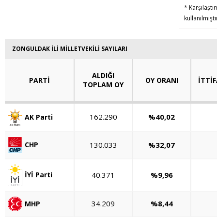
* Karşılaştı
kullanılmışt
ZONGULDAK İLİ MİLLETVEKİLİ SAYILARI
ALDIĞI
PARTİ
OY ORANI
İTTİF
TOPLAM OY
162.290
%40,02
AK Parti
130.033
%32,07
CHP
40.371
%9,96
İYİ Parti
34.209
%8,44
MHP