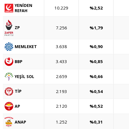
YENİDEN
10.229
%2,52
REFAH
7.256
%1,79
ZP
3.638
%0,90
MEMLEKET
3.433
%0,85
BBP
2.659
%0,66
YEŞİL SOL
2.193
%0,54
TİP
2.120
%0,52
AP
1.252
%0,31
ANAP