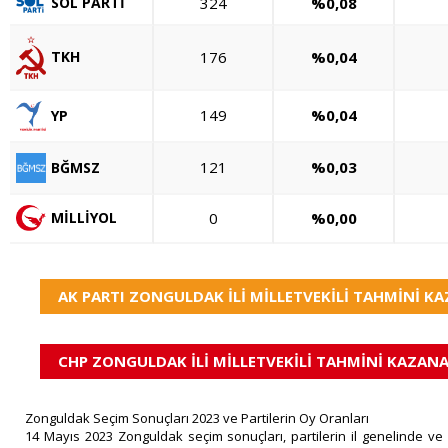
324
%0,08
SOL PARTİ
176
%0,04
TKH
149
%0,04
YP
121
%0,03
BĞMSZ
0
%0,00
MİLLİYOL
AK PARTI ZONGULDAK İLİ MİLLETVEKİLİ TAHMİNİ KA
CHP ZONGULDAK İLİ MİLLETVEKİLİ TAHMİNİ KAZANA
Zonguldak Seçim Sonuçları 2023 ve Partilerin Oy Oranları
14 Mayıs 2023 Zonguldak seçim sonuçları, partilerin il genelinde ve