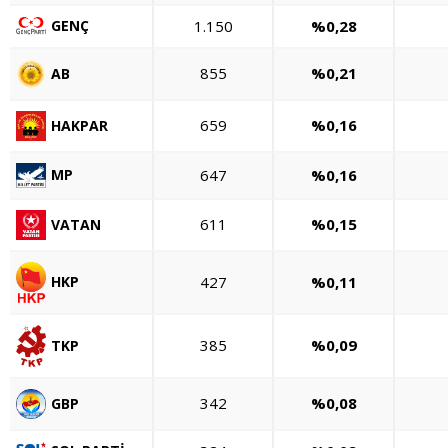
GENÇ
1.150
%0,28
855
%0,21
AB
659
%0,16
HAKPAR
647
%0,16
MP
611
%0,15
VATAN
427
%0,11
HKP
385
%0,09
TKP
342
%0,08
GBP