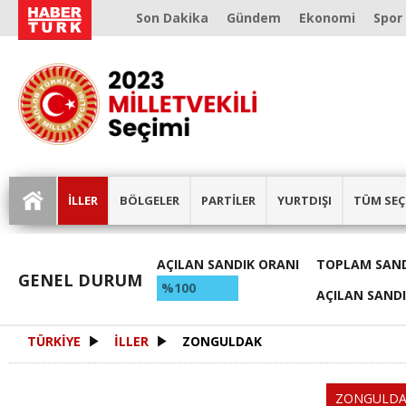
Son Dakika
Gündem
Ekonomi
Spor
İLLER
BÖLGELER
PARTİLER
YURTDIŞI
TÜM SEÇ
AÇILAN SANDIK ORANI
TOPLAM SAND
GENEL DURUM
%100
AÇILAN SAND
TÜRKİYE
İLLER
ZONGULDAK
ZONGULD