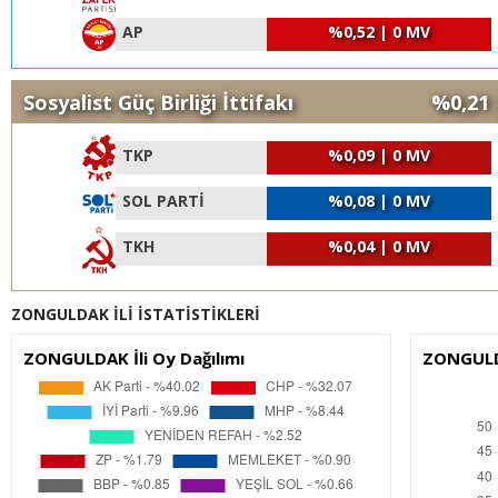
AP
%0,52 | 0 MV
Sosyalist Güç Birliği İttifakı
%0,21 
TKP
%0,09 | 0 MV
SOL PARTİ
%0,08 | 0 MV
TKH
%0,04 | 0 MV
ZONGULDAK İLİ İSTATİSTİKLERİ
ZONGULDAK İli Oy Dağılımı
ZONGULDA