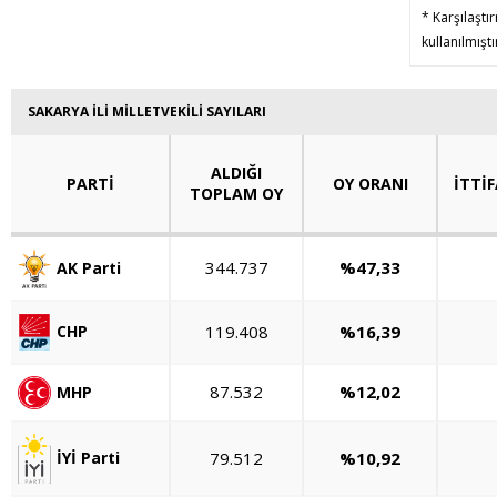
* Karşılaştı
kullanılmışt
SAKARYA İLİ MİLLETVEKİLİ SAYILARI
ALDIĞI
PARTİ
OY ORANI
İTTİF
TOPLAM OY
344.737
%47,33
AK Parti
119.408
%16,39
CHP
87.532
%12,02
MHP
79.512
%10,92
İYİ Parti