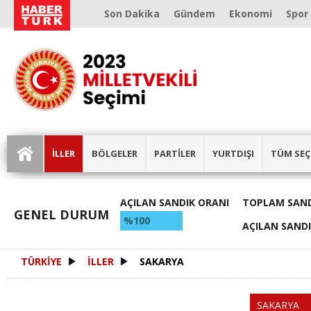
Son Dakika
Gündem
Ekonomi
Spor
İLLER
BÖLGELER
PARTİLER
YURTDIŞI
TÜM SEÇ
AÇILAN SANDIK ORANI
TOPLAM SAND
GENEL DURUM
%100
AÇILAN SAND
TÜRKİYE
İLLER
SAKARYA
SAKARYA