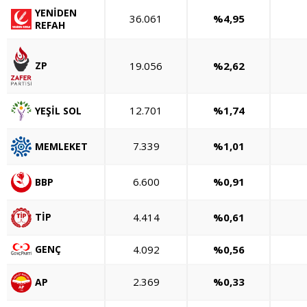
YENİDEN
36.061
%4,95
REFAH
19.056
%2,62
ZP
12.701
%1,74
YEŞİL SOL
7.339
%1,01
MEMLEKET
6.600
%0,91
BBP
4.414
%0,61
TİP
GENÇ
4.092
%0,56
2.369
%0,33
AP