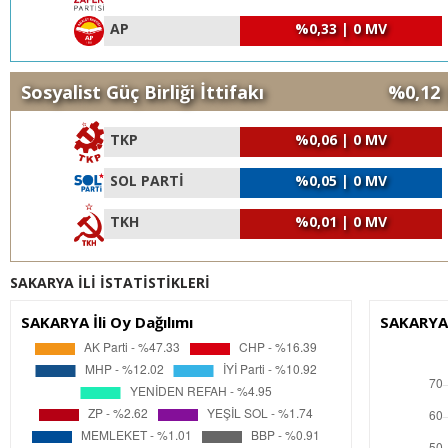
AP
%0,33 | 0 MV
Sosyalist Güç Birliği İttifakı
%0,12 
TKP
%0,06 | 0 MV
SOL PARTİ
%0,05 | 0 MV
TKH
%0,01 | 0 MV
SAKARYA İLİ İSTATİSTİKLERİ
SAKARYA İli Oy Dağılımı
SAKARYA 