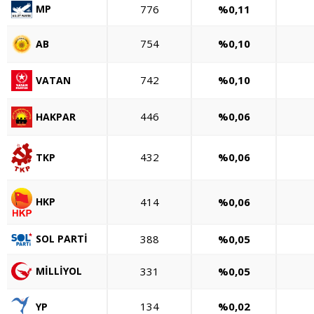
776
%0,11
MP
754
%0,10
AB
742
%0,10
VATAN
446
%0,06
HAKPAR
432
%0,06
TKP
414
%0,06
HKP
388
%0,05
SOL PARTİ
331
%0,05
MİLLİYOL
134
%0,02
YP