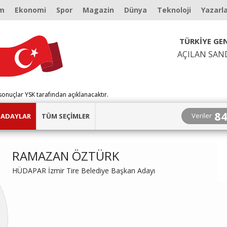
m
Ekonomi
Spor
Magazin
Dünya
Teknoloji
Yazarl
TÜRKİYE GEN
AÇILAN SAN
sonuçlar YSK tarafından açıklanacaktır.
8
Veriler
ADAYLAR
TÜM SEÇİMLER
RAMAZAN ÖZTÜRK
HÜDAPAR İzmir Tire Belediye Başkan Adayı