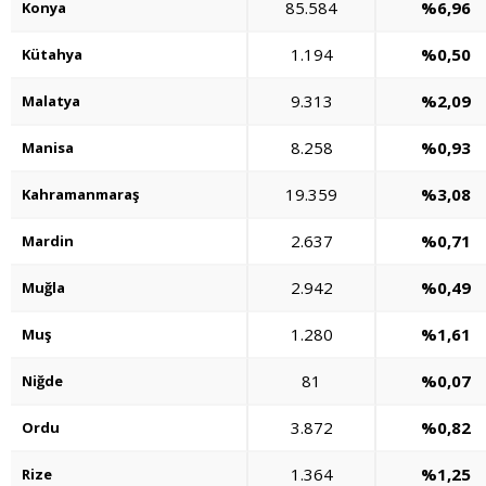
85.584
%6,96
Konya
1.194
%0,50
Kütahya
9.313
%2,09
Malatya
8.258
%0,93
Manisa
19.359
%3,08
Kahramanmaraş
2.637
%0,71
Mardin
2.942
%0,49
Muğla
1.280
%1,61
Muş
81
%0,07
Niğde
3.872
%0,82
Ordu
1.364
%1,25
Rize