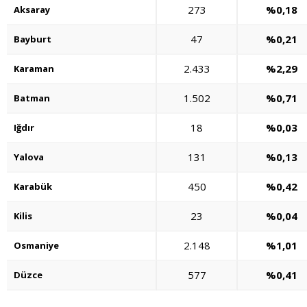
273
%0,18
Aksaray
47
%0,21
Bayburt
2.433
%2,29
Karaman
1.502
%0,71
Batman
18
%0,03
Iğdır
131
%0,13
Yalova
450
%0,42
Karabük
23
%0,04
Kilis
2.148
%1,01
Osmaniye
577
%0,41
Düzce