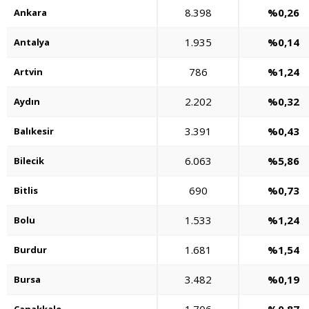
8.398
%0,26
Ankara
1.935
%0,14
Antalya
786
%1,24
Artvin
2.202
%0,32
Aydın
3.391
%0,43
Balıkesir
6.063
%5,86
Bilecik
690
%0,73
Bitlis
1.533
%1,24
Bolu
1.681
%1,54
Burdur
3.482
%0,19
Bursa