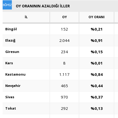
OY ORANININ AZALDIĞI İLLER
İL
OY
OY ORANI
152
%0,21
Bingöl
2.044
%0,91
Elazığ
234
%0,15
Giresun
8
%0,01
Kars
1.117
%0,84
Kastamonu
465
%0,44
Nevşehir
970
%0,37
Sivas
292
%0,13
Tokat