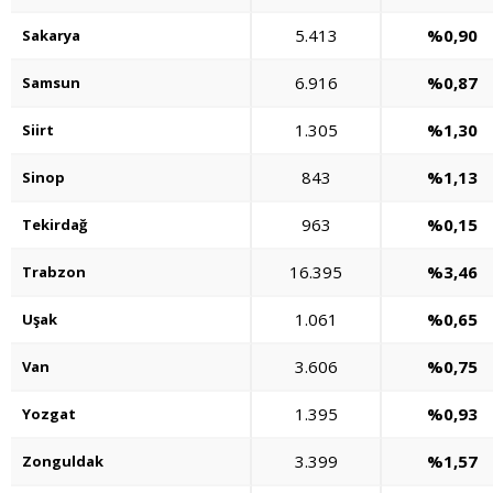
5.413
%0,90
Sakarya
6.916
%0,87
Samsun
1.305
%1,30
Siirt
843
%1,13
Sinop
963
%0,15
Tekirdağ
16.395
%3,46
Trabzon
1.061
%0,65
Uşak
3.606
%0,75
Van
1.395
%0,93
Yozgat
3.399
%1,57
Zonguldak