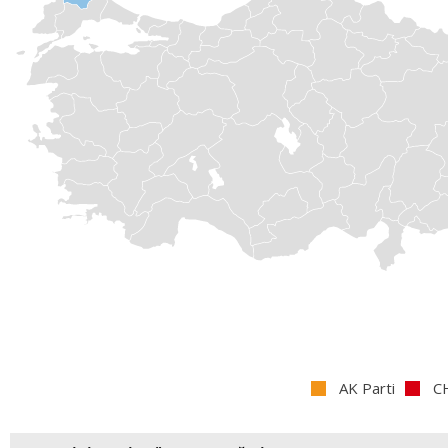
AK Parti
C