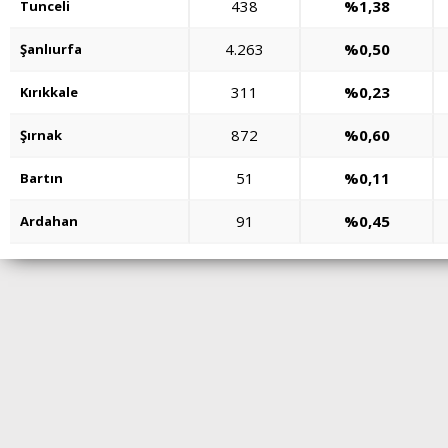
438
%1,38
Tunceli
4.263
%0,50
Şanlıurfa
311
%0,23
Kırıkkale
872
%0,60
Şırnak
51
%0,11
Bartın
91
%0,45
Ardahan