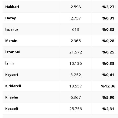
2.598
%3,27
Hakkari
2.757
%0,31
Hatay
613
%0,33
Isparta
2.965
%0,28
Mersin
21.572
%0,25
İstanbul
10.136
%0,38
İzmir
3.252
%0,41
Kayseri
19.557
%12,36
Kırklareli
6.367
%5,90
Kırşehir
25.756
%2,31
Kocaeli