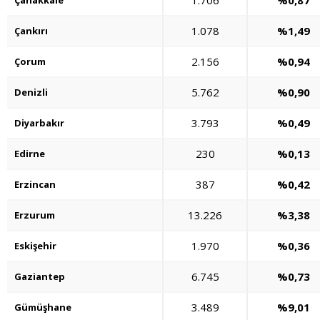
1.706
%0,87
Çanakkale
1.078
%1,49
Çankırı
2.156
%0,94
Çorum
5.762
%0,90
Denizli
3.793
%0,49
Diyarbakır
230
%0,13
Edirne
387
%0,42
Erzincan
13.226
%3,38
Erzurum
1.970
%0,36
Eskişehir
6.745
%0,73
Gaziantep
3.489
%9,01
Gümüşhane