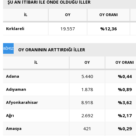
ŞU AN İTİBARI İLE ÖNDE OLDUĞU İLLER
İL
OY
OY ORANI
19.557
%12,36
Kırklareli
OY ORANININ ARTTIRDIĞI İLLER
İL
OY
OY ORANI
5.440
%0,44
Adana
1.878
%0,89
Adıyaman
8.918
%3,62
Afyonkarahisar
2.692
%2,17
Ağrı
421
%0,29
Amasya