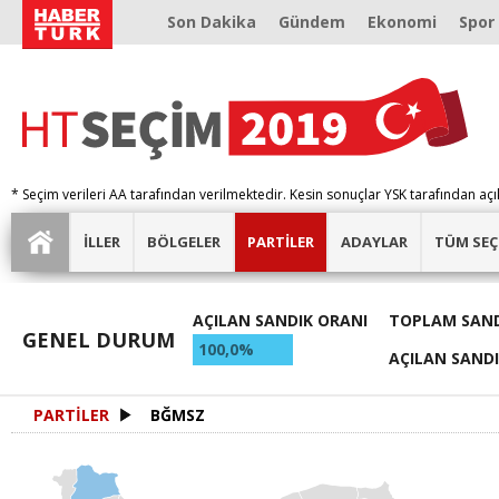
Son Dakika
Gündem
Ekonomi
Spor
* Seçim verileri AA tarafından verilmektedir. Kesin sonuçlar YSK tarafından açı
İLLER
BÖLGELER
PARTİLER
ADAYLAR
TÜM SEÇ
AÇILAN SANDIK ORANI
TOPLAM SAND
GENEL DURUM
100,0%
AÇILAN SAND
PARTİLER
BĞMSZ