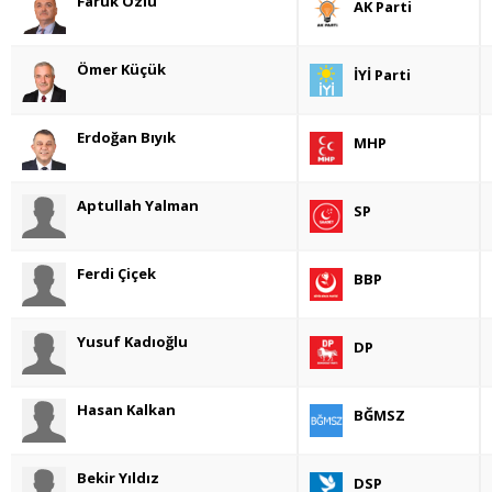
Faruk Özlü
AK Parti
Ömer Küçük
İYİ Parti
Erdoğan Bıyık
MHP
Aptullah Yalman
SP
Ferdi Çiçek
BBP
Yusuf Kadıoğlu
DP
Hasan Kalkan
BĞMSZ
Bekir Yıldız
DSP