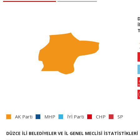
İ
AK Parti
MHP
İYİ Parti
CHP
SP
DÜZCE İLİ BELEDİYELER VE İL GENEL MECLİSİ İSTATİSTİKLERİ