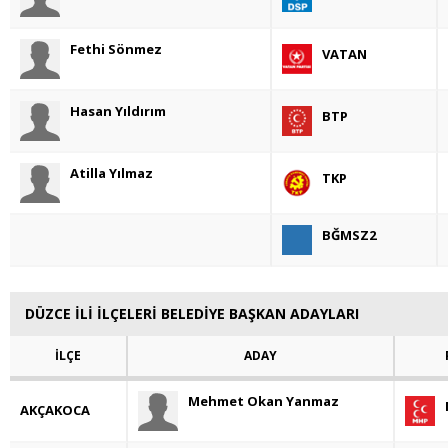
Fethi Sönmez
VATAN
Hasan Yıldırım
BTP
Atilla Yılmaz
TKP
BĞMSZ2
DÜZCE İLİ İLÇELERİ BELEDİYE BAŞKAN ADAYLARI
İLÇE
ADAY
Mehmet Okan Yanmaz
AKÇAKOCA