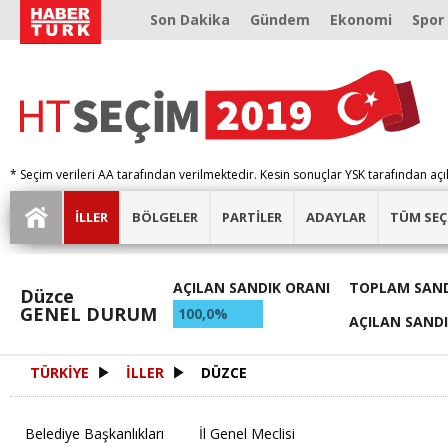
Son Dakika
Gündem
Ekonomi
Spor
* Seçim verileri AA tarafından verilmektedir. Kesin sonuçlar YSK tarafından açı
İLLER
BÖLGELER
PARTİLER
ADAYLAR
TÜM SEÇ
AÇILAN SANDIK ORANI
TOPLAM SAND
Düzce
GENEL DURUM
100,0%
AÇILAN SAND
TÜRKİYE
İLLER
DÜZCE
Belediye Başkanlıkları
İl Genel Meclisi