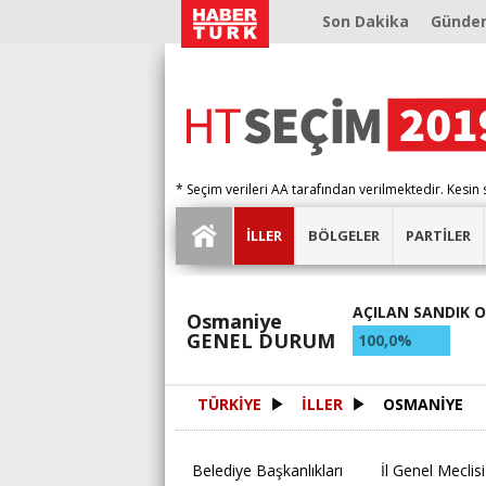
Son Dakika
Günde
* Seçim verileri AA tarafından verilmektedir. Kesin 
İLLER
BÖLGELER
PARTİLER
AÇILAN SANDIK 
Osmaniye
GENEL DURUM
100,0%
TÜRKİYE
İLLER
OSMANİYE
Belediye Başkanlıkları
İl Genel Meclisi