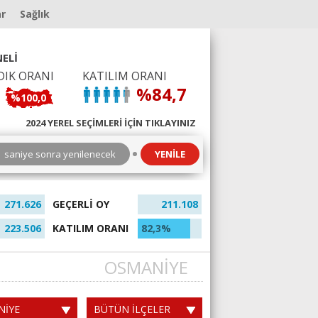
ar
Sağlık
ELİ
DIK ORANI
KATILIM ORANI
%84,7
%100,0
2024 YEREL SEÇİMLERİ İÇİN TIKLAYINIZ
6
saniye sonra yenilenecek
YENİLE
271.626
GEÇERLİ OY
211.108
223.506
KATILIM ORANI
82,3%
OSMANİYE
NİYE
BÜTÜN İLÇELER