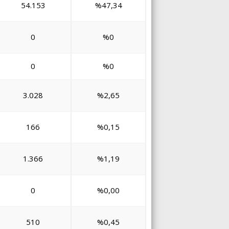
54.153
%47,34
0
%0
0
%0
3.028
%2,65
166
%0,15
1.366
%1,19
0
%0,00
510
%0,45