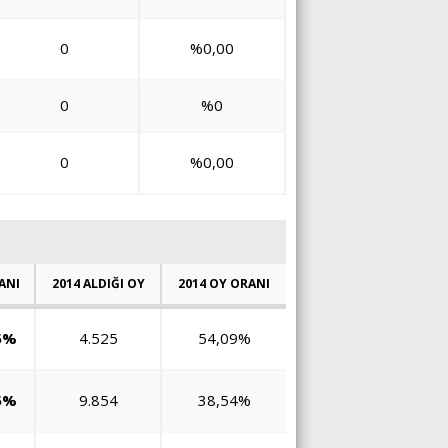
0
%0,00
0
%0
0
%0,00
ANI
2014 ALDIĞI OY
2014 OY ORANI
5%
4.525
54,09%
5%
9.854
38,54%