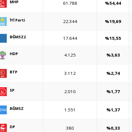
MHP
61.788
%54,44
İYİ Parti
22.344
%19,69
BĞMSZ2
17.644
%15,55
HDP
4.125
%3,63
BTP
3.112
%2,74
SP
2.010
%1,77
BĞMSZ
1.551
%1,37
DP
380
%0,33