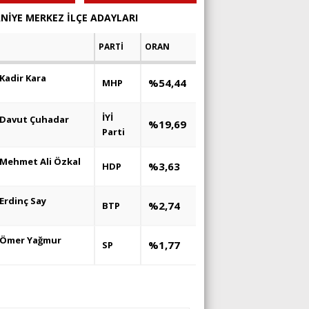
NİYE MERKEZ İLÇE ADAYLARI
PARTİ
ORAN
Kadir Kara
%54,44
MHP
İYİ
Davut Çuhadar
%19,69
Parti
Mehmet Ali Özkal
%3,63
HDP
Erdinç Say
%2,74
BTP
Ömer Yağmur
%1,77
SP