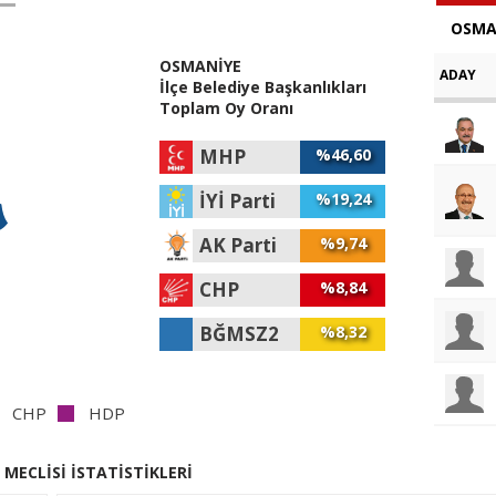
OSMA
OSMANİYE
ADAY
İlçe Belediye Başkanlıkları
Toplam Oy Oranı
MHP
%46,60
İYİ Parti
%19,24
AK Parti
%9,74
CHP
%8,84
BĞMSZ2
%8,32
CHP
HDP
 MECLİSİ İSTATİSTİKLERİ