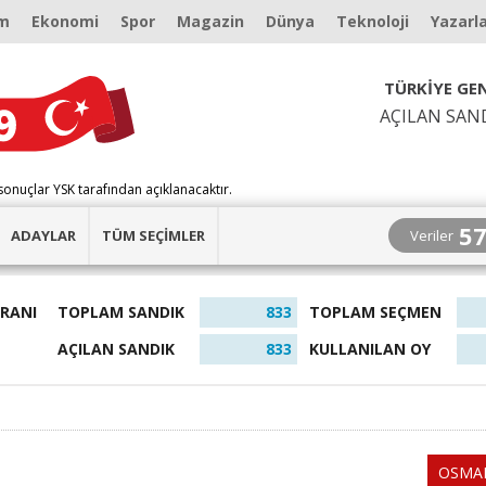
m
Ekonomi
Spor
Magazin
Dünya
Teknoloji
Yazarl
TÜRKİYE GEN
AÇILAN SAN
sonuçlar YSK tarafından açıklanacaktır.
5
Veriler
ADAYLAR
TÜM SEÇİMLER
ORANI
TOPLAM SANDIK
833
TOPLAM SEÇMEN
AÇILAN SANDIK
833
KULLANILAN OY
OSMA