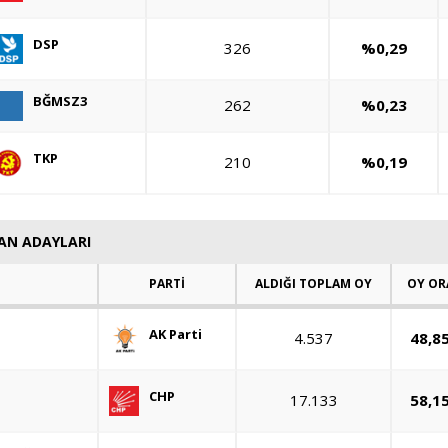
DSP
326
%0,29
BĞMSZ3
262
%0,23
TKP
210
%0,19
KAN ADAYLARI
PARTİ
ALDIĞI TOPLAM OY
OY OR
AK Parti
4.537
48,8
CHP
17.133
58,1