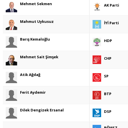
Mehmet Sekmen
AK Parti
Mahmut Uykusuz
İYİ Parti
Barış Kemaloğlu
HDP
Mehmet Sait Şimşek
CHP
Atik Ağdağ
SP
Ferit Aydemir
BTP
Dilek Dengizek Ersanal
DSP
BĞMSZ