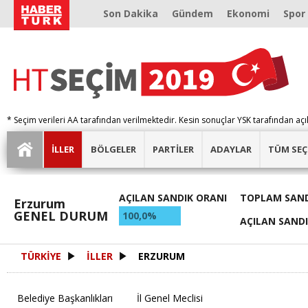
Son Dakika
Gündem
Ekonomi
Spor
* Seçim verileri AA tarafından verilmektedir. Kesin sonuçlar YSK tarafından açı
İLLER
BÖLGELER
PARTİLER
ADAYLAR
TÜM SEÇ
AÇILAN SANDIK ORANI
TOPLAM SAND
Erzurum
GENEL DURUM
100,0%
AÇILAN SAND
TÜRKİYE
İLLER
ERZURUM
Belediye Başkanlıkları
İl Genel Meclisi