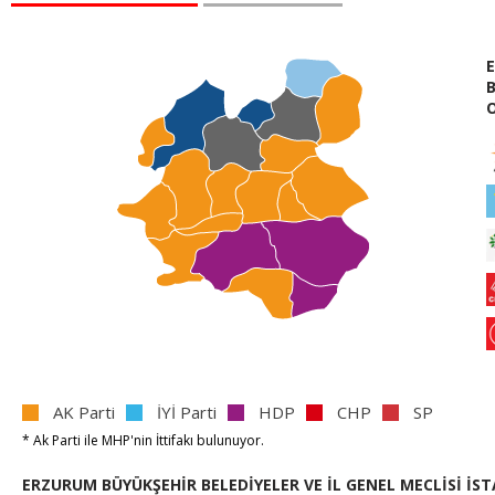
B
O
AK Parti
İYİ Parti
HDP
CHP
SP
* Ak Parti
ile
MHP'nin
İttifakı bulunuyor.
ERZURUM BÜYÜKŞEHİR BELEDİYELER VE İL GENEL MECLİSİ İST