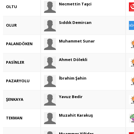
Necmettin Taşci
OLTU
Sıddık Demircan
OLUR
Muhammet Sunar
PALANDÖKEN
Ahmet Dölekli
PASİNLER
İbrahim Şahin
PAZARYOLU
Yavuz Bedir
ŞENKAYA
Muzahit Karakuş
TEKMAN
Muammer Yiğider