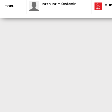
Evren Evrim Özdemir
MHP
TORUL