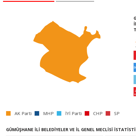
İ
AK Parti
MHP
İYİ Parti
CHP
SP
GÜMÜŞHANE İLİ BELEDİYELER VE İL GENEL MECLİSİ İSTATİSTİ