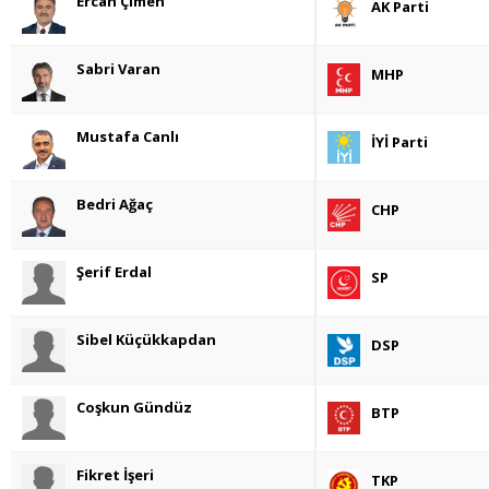
Ercan Çimen
AK Parti
Sabri Varan
MHP
Mustafa Canlı
İYİ Parti
Bedri Ağaç
CHP
Şerif Erdal
SP
Sibel Küçükkapdan
DSP
Coşkun Gündüz
BTP
Fikret İşeri
TKP