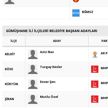
BĞMSZ
GÜMÜŞHANE İLİ İLÇELERİ BELEDİYE BAŞKAN ADAYLARI
İLÇE
ADAY
PAR
Aziz Nas
AK P
KELKİT
Turgay Kesler
MHP
KÖSE
Enver Şen
MHP
KÜRTÜN
Mutlu Özel
MHP
ŞİRAN