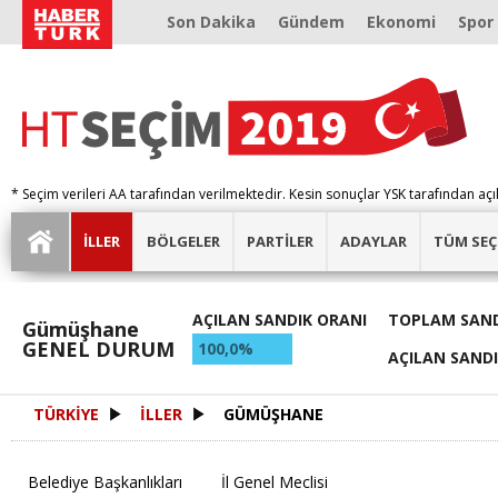
Son Dakika
Gündem
Ekonomi
Spor
* Seçim verileri AA tarafından verilmektedir. Kesin sonuçlar YSK tarafından açı
İLLER
BÖLGELER
PARTİLER
ADAYLAR
TÜM SEÇ
AÇILAN SANDIK ORANI
TOPLAM SAND
Gümüşhane
GENEL DURUM
100,0%
AÇILAN SAND
TÜRKİYE
İLLER
GÜMÜŞHANE
Belediye Başkanlıkları
İl Genel Meclisi