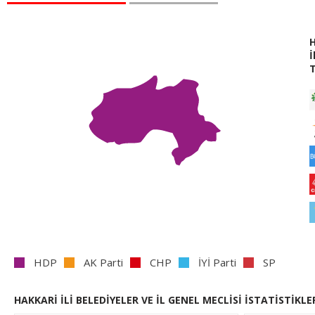
İ
HDP
AK Parti
CHP
İYİ Parti
SP
HAKKARİ İLİ BELEDİYELER VE İL GENEL MECLİSİ İSTATİSTİKLE