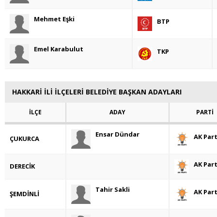
Mehmet Eşki
BTP
Emel Karabulut
TKP
HAKKARİ İLİ İLÇELERİ BELEDİYE BAŞKAN ADAYLARI
İLÇE
ADAY
PARTİ
Ensar Dündar
AK Part
ÇUKURCA
AK Part
DERECİK
Tahir Sakli
AK Part
ŞEMDİNLİ