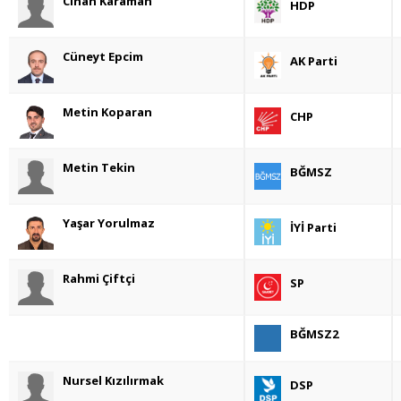
Cihan Karaman
HDP
Cüneyt Epcim
AK Parti
Metin Koparan
CHP
Metin Tekin
BĞMSZ
Yaşar Yorulmaz
İYİ Parti
Rahmi Çiftçi
SP
BĞMSZ2
Nursel Kızılırmak
DSP