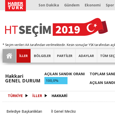
Son Dakika
Gündem
Ekonomi
Spor
* Seçim verileri AA tarafından verilmektedir. Kesin sonuçlar YSK tarafından açı
İLLER
BÖLGELER
PARTİLER
ADAYLAR
TÜM SEÇ
AÇILAN SANDIK ORANI
TOPLAM SAND
Hakkari
GENEL DURUM
100,0%
AÇILAN SAND
TÜRKİYE
İLLER
HAKKARİ
Belediye Başkanlıkları
İl Genel Meclisi