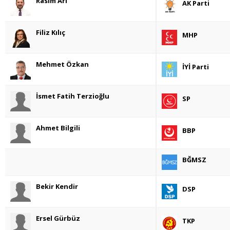
Rasim Arı
AK Parti
Filiz Kılıç
MHP
Mehmet Özkan
İYİ Parti
İsmet Fatih Terzioğlu
SP
Ahmet Bilgili
BBP
BĞMSZ
Bekir Kendir
DSP
Ersel Gürbüz
TKP