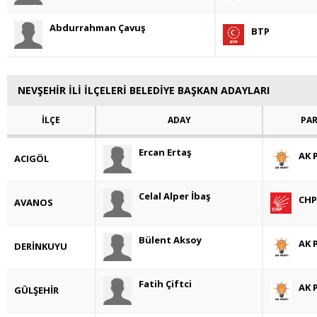
Abdurrahman Çavuş
BTP
NEVŞEHİR İLİ İLÇELERİ BELEDİYE BAŞKAN ADAYLARI
İLÇE
ADAY
PAR
Ercan Ertaş
AK 
ACIGÖL
Celal Alper İbaş
CHP
AVANOS
Bülent Aksoy
AK 
DERİNKUYU
Fatih Çiftci
AK 
GÜLŞEHİR