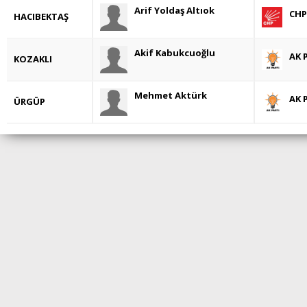
Arif Yoldaş Altıok
CHP
HACIBEKTAŞ
Akif Kabukcuoğlu
AK 
KOZAKLI
Mehmet Aktürk
AK 
ÜRGÜP