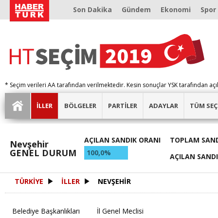
Son Dakika
Gündem
Ekonomi
Spor
* Seçim verileri AA tarafından verilmektedir. Kesin sonuçlar YSK tarafından açı
İLLER
BÖLGELER
PARTİLER
ADAYLAR
TÜM SEÇ
AÇILAN SANDIK ORANI
TOPLAM SAND
Nevşehir
GENEL DURUM
100,0%
AÇILAN SAND
TÜRKİYE
İLLER
NEVŞEHİR
Belediye Başkanlıkları
İl Genel Meclisi