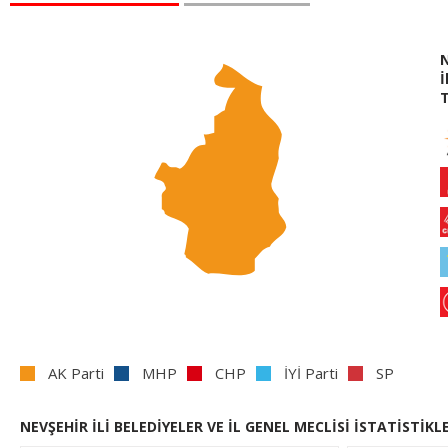
İ
AK Parti
MHP
CHP
İYİ Parti
SP
NEVŞEHİR İLİ BELEDİYELER VE İL GENEL MECLİSİ İSTATİSTİKL