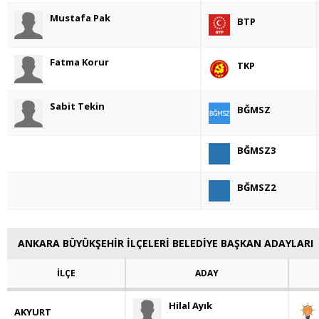
Mustafa Pak
BTP
Fatma Korur
TKP
Sabit Tekin
BĞMSZ
BĞMSZ3
BĞMSZ2
ANKARA BÜYÜKŞEHİR İLÇELERİ BELEDİYE BAŞKAN ADAYLARI
İLÇE
ADAY
Hilal Ayık
AKYURT