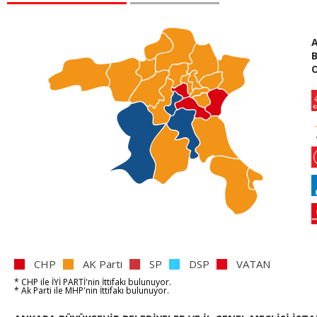
B
O
CHP
AK Parti
SP
DSP
VATAN
* CHP
ile
İYİ PARTİ'nin
İttifakı bulunuyor.
* Ak Parti
ile
MHP'nin
İttifakı bulunuyor.