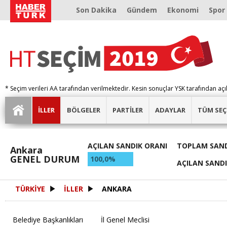
Son Dakika
Gündem
Ekonomi
Spor
* Seçim verileri AA tarafından verilmektedir. Kesin sonuçlar YSK tarafından açı
İLLER
BÖLGELER
PARTİLER
ADAYLAR
TÜM SEÇ
AÇILAN SANDIK ORANI
TOPLAM SAND
Ankara
GENEL DURUM
100,0%
AÇILAN SAND
TÜRKİYE
İLLER
ANKARA
Belediye Başkanlıkları
İl Genel Meclisi