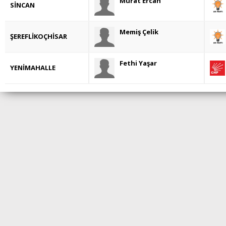
Murat Ercan
SİNCAN
Memiş Çelik
ŞEREFLİKOÇHİSAR
Fethi Yaşar
YENİMAHALLE