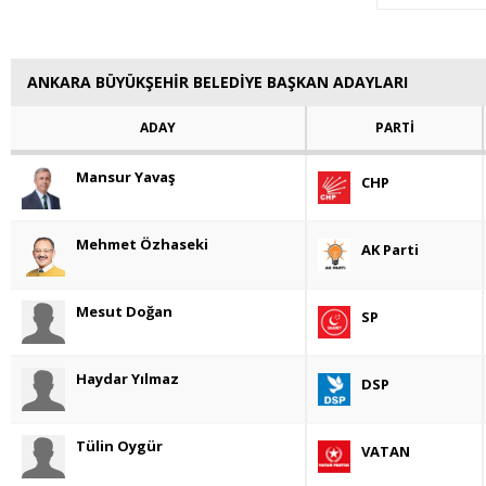
ANKARA BÜYÜKŞEHİR BELEDİYE BAŞKAN ADAYLARI
ADAY
PARTİ
Mansur Yavaş
CHP
Mehmet Özhaseki
AK Parti
Mesut Doğan
SP
Haydar Yılmaz
DSP
Tülin Oygür
VATAN