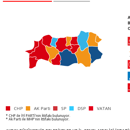
B
O
CHP
AK Parti
SP
DSP
VATAN
* CHP
ile
İYİ PARTİ'nin
İttifakı bulunuyor.
* Ak Parti
ile
MHP'nin
İttifakı bulunuyor.