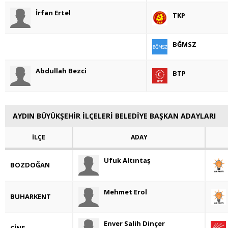
İrfan Ertel
TKP
BĞMSZ
Abdullah Bezci
BTP
AYDIN BÜYÜKŞEHİR İLÇELERİ BELEDİYE BAŞKAN ADAYLARI
İLÇE
ADAY
Ufuk Altıntaş
BOZDOĞAN
Mehmet Erol
BUHARKENT
Enver Salih Dinçer