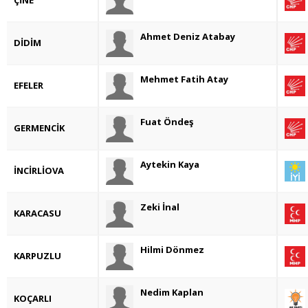
ÇİNE
Ahmet Deniz Atabay
DİDİM
Mehmet Fatih Atay
EFELER
Fuat Öndeş
GERMENCİK
Aytekin Kaya
İNCİRLİOVA
Zeki İnal
KARACASU
Hilmi Dönmez
KARPUZLU
Nedim Kaplan
KOÇARLI