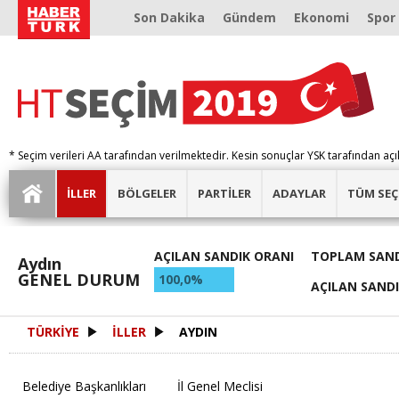
Son Dakika
Gündem
Ekonomi
Spor
* Seçim verileri AA tarafından verilmektedir. Kesin sonuçlar YSK tarafından açı
İLLER
BÖLGELER
PARTİLER
ADAYLAR
TÜM SEÇ
AÇILAN SANDIK ORANI
TOPLAM SAND
Aydın
GENEL DURUM
100,0%
AÇILAN SAND
TÜRKİYE
İLLER
AYDIN
Belediye Başkanlıkları
İl Genel Meclisi