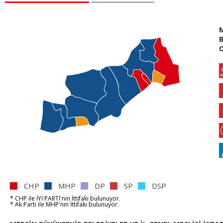
B
O
CHP
MHP
DP
SP
DSP
* CHP
ile
İYİ PARTİ'nin
İttifakı bulunuyor.
* Ak Parti
ile
MHP'nin
İttifakı bulunuyor.