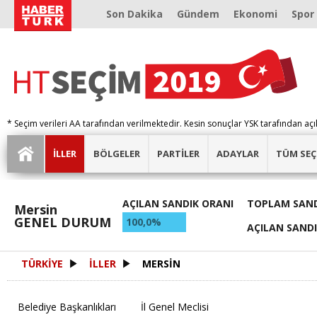
Son Dakika
Gündem
Ekonomi
Spor
* Seçim verileri AA tarafından verilmektedir. Kesin sonuçlar YSK tarafından açı
İLLER
BÖLGELER
PARTİLER
ADAYLAR
TÜM SEÇ
AÇILAN SANDIK ORANI
TOPLAM SAND
Mersin
GENEL DURUM
100,0%
AÇILAN SAND
TÜRKİYE
İLLER
MERSİN
Belediye Başkanlıkları
İl Genel Meclisi