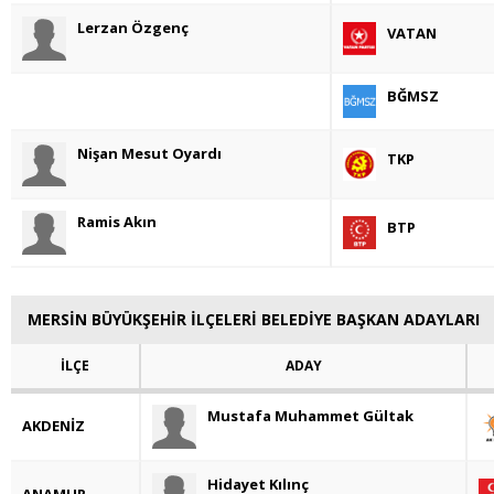
Lerzan Özgenç
VATAN
BĞMSZ
Nişan Mesut Oyardı
TKP
Ramis Akın
BTP
MERSİN BÜYÜKŞEHİR İLÇELERİ BELEDİYE BAŞKAN ADAYLARI
İLÇE
ADAY
Mustafa Muhammet Gültak
AKDENİZ
Hidayet Kılınç